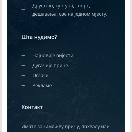
Друштво, култура, спорт,
дешавања, све на једном мјесту.
Шта нудимо?
Најновије вијести
Дугачије приче
Огласи
Рекламе
Контакт
Имате занимљиву причу, похвалу или