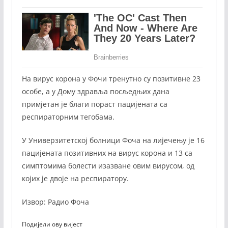
На вирус корона у Фочи тренутно су позитивне 23
особе, а у Дому здравља посљедњих дана
примјетан је благи пораст пацијената са
респираторним тегобама.
У Универзитетској болници Фоча на лијечењу је 16
пацијената позитивних на вирус корона и 13 са
симптомима болести изазване овим вирусом, од
којих је двоје на респиратору.
Извор: Радио Фоча
Подијели ову вијест