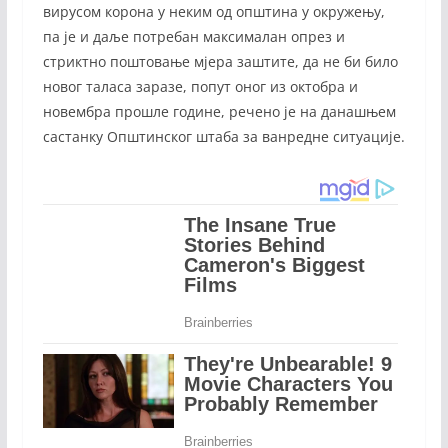
вирусом корона у неким од општина у окружењу,
па је и даље потребан максималан опрез и
стриктно поштовање мјера заштите, да не би било
новог таласа заразе, попут оног из октобра и
новембра прошле године, речено је на данашњем
састанку Општинског штаба за ванредне ситуације.