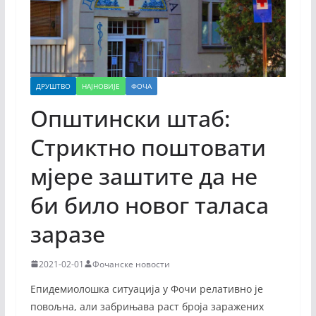
ДРУШТВО
НАЈНОВИЈЕ
ФОЧА
Општински штаб:
Стриктно поштовати
мјере заштите да не
би било новог таласа
заразе
2021-02-01
Фочанске новости
Епидемиолошка ситуација у Фочи релативно је
повољна, али забрињава раст броја заражених