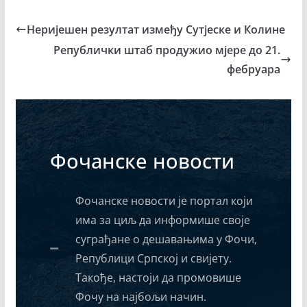
Неријешен резултат између Сутјеске и Колине
Републички штаб продужио мјере до 21.
фебруара
Фочанске новости
Фочанске новости је портал који
има за циљ да информише своје
суграђане о дешавањима у Фочи,
Републици Српској и свијету.
Такође, настоји да промовише
Фочу на најбољи начин.