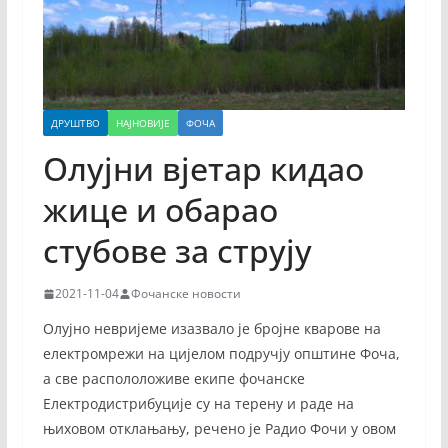
ДРУШТВО
НАЈНОВИЈЕ
ФОЧА
Олујни вјетар кидао
жице и обарао
стубове за струју
2021-11-04
Фочанске новости
Олујно невријеме изазвало је бројне кварове на
електромрежи на цијелом подручју општине Фоча,
а све распололоживе екипе фочанске
Електродистрибуције су на терену и раде на
њиховом отклањању, речено је Радио Фочи у овом