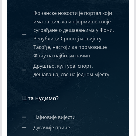
Фочанске новости је портал који
има за циљ да информише своје
суграђане о дешавањима у Фочи,
Републици Српској и свијету.
Такође, настоји да промовише
Фочу на најбољи начин.
Друштво, култура, спорт,
дешавања, све на једном мјесту.
Шта нудимо?
Најновије вијести
Дугачије приче