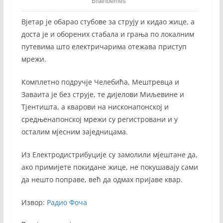
Вјетар је обарао стубове за струју и кидао жице, а
доста је и оборених стабала и грања по локалним
путевима што електричарима отежава приступ
мрежи.
Комплетно подручје Челебића, Мештревца и
Заваита је без струје, те дијелови Миљевине и
Тјентишта, а кварови на нисконапонској и
средњенапонској мрежи су регистровани и у
осталим мјесним заједницама.
Из Електродистрибуције су замолили мјештане да,
ако примијете покидане жице, не покушавају сами
да нешто поправе, већ да одмах пријаве квар.
Извор:
Радио Фоча