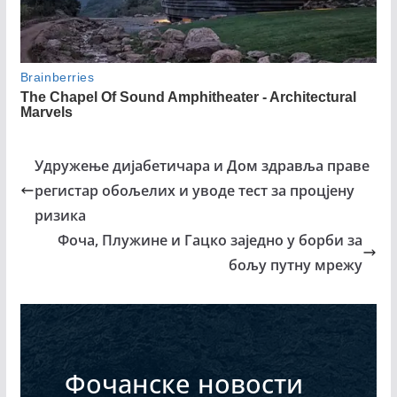
Удружење дијабетичара и Дом здравља праве
регистар обољелих и уводе тест за процјену
ризика
Фоча, Плужине и Гацко заједно у борби за
бољу путну мрежу
Фочанске новости