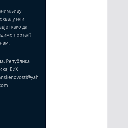
анимљиву
похвалу или
вјет како да
едимо портал?
нам.
а, Република
ска, БиХ
anskenovosti@yah
com