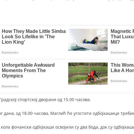
Градској спортској дворани од 15.00 часова.
ог дана, од 18.00 часова, Маглић ће угостити одбојкашице треб
кола фочански одбојкаши освојили су два бода, док су одбојкаш