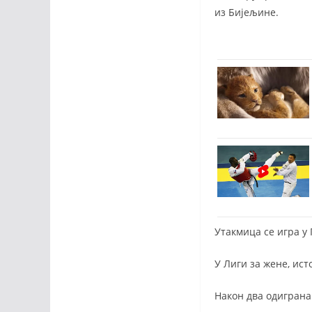
из Бијељине.
Утакмица се игра у 
У Лиги за жене, ист
Након два одиграна 