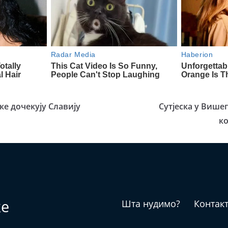
ке дочекују Славију
Сутјеска у Више
к
ке
Шта нудимо?
Контак