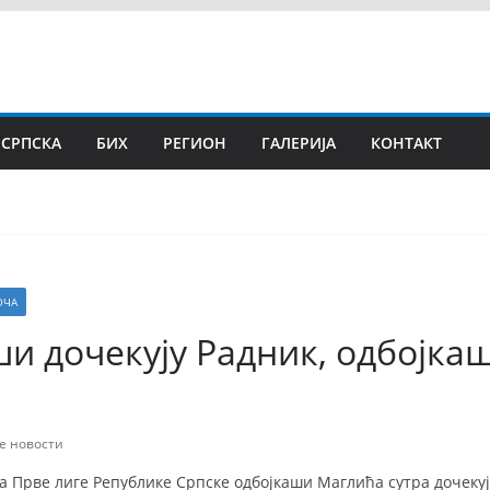
 СРПСКА
БИХ
РЕГИОН
ГАЛЕРИЈА
КОНТАКТ
ОЧА
и дочекују Радник, одбојка
е новости
ла Прве лиге Републике Српске одбојкаши Маглића сутра дочекуј