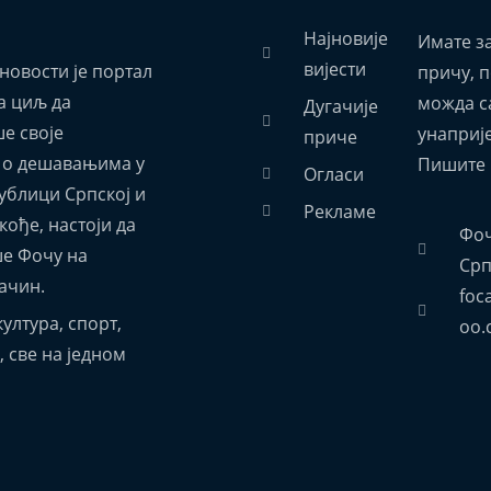
Најновије
Имате з
вијести
новости је портал
причу, 
а циљ да
можда са
Дугачије
е своје
унаприј
приче
 о дешавањима у
Пишите 
Огласи
ублици Српској и
Рекламе
акође, настоји да
Фоч
е Фочу на
Срп
ачин.
foc
ултура, спорт,
oo.
 све на једном