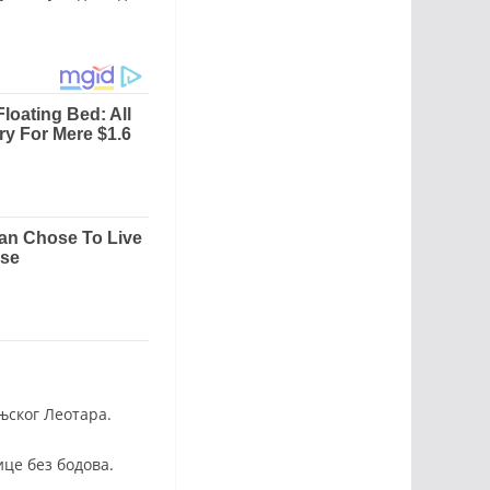
ињског Леотара.
ице без бодова.