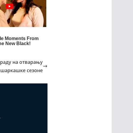
граду на отварању
ошаркашке сезоне
т