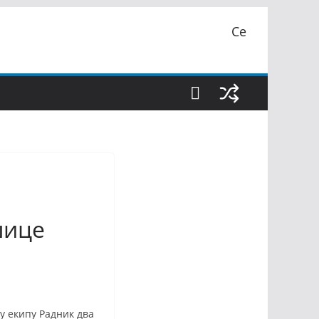
Се
шице
у екипу Радник два