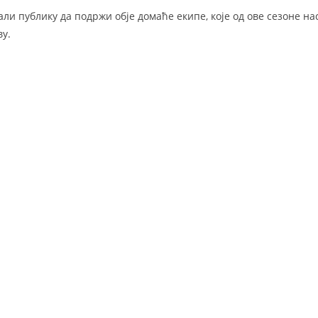
ли публику да подржи обје домаће екипе, које од ове сезоне нас
у.