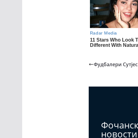
Фудбалери Сутјес
Фочанс
новости