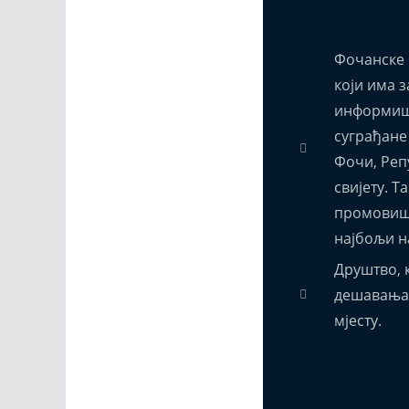
Фочанске 
који има з
информиш
суграђане
Фочи, Реп
свијету. Т
промовиш
најбољи н
Друштво, к
дешавања,
мјесту.