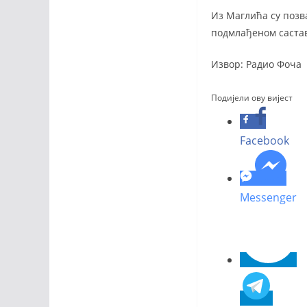
Из Маглића су позва
подмлађеном састав
Извор: Радио Фоча
Подијели ову вијест
Facebook
Messenger