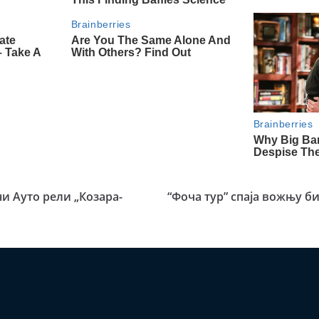
и Ауто рели „Козара-
“Фоча тур” спаја вожњу 