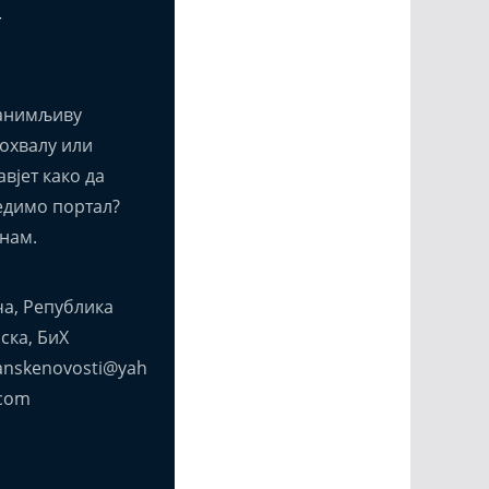
т
анимљиву
похвалу или
вјет како да
едимо портал?
нам.
а, Република
ска, БиХ
anskenovosti@yah
com