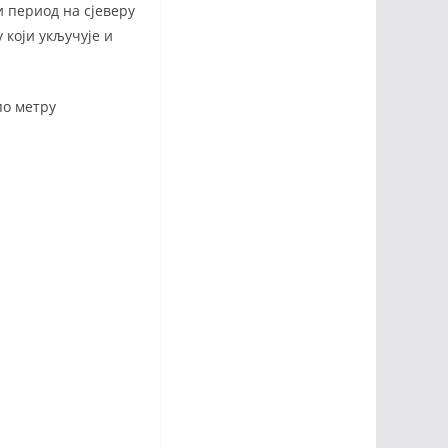
и период на сјеверу
 који укључује и
по метру