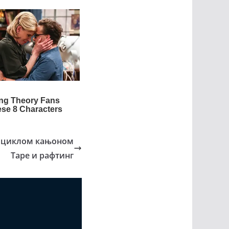
бициклом кањоном
Таре и рафтинг