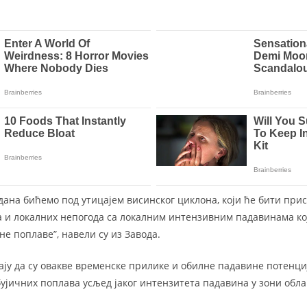
ана бићемо под утицајем висинског циклона, који ће бити прис
 и локалних непогода са локалним интензивним падавинама ко
не поплаве”, навели су из Завода.
ају да су овакве временске прилике и обилне падавине потенциј
бујичних поплава усљед јаког интензитета падавина у зони обла