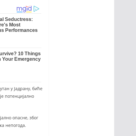
утан у Јадрану, биће
је потенцијално
ално опасне, због
ка непогода.