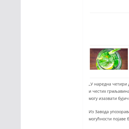
„У наредна четири д
и честих грмљавина
могу изазвати бујич
Из Завода упозорав
могућности појаве 