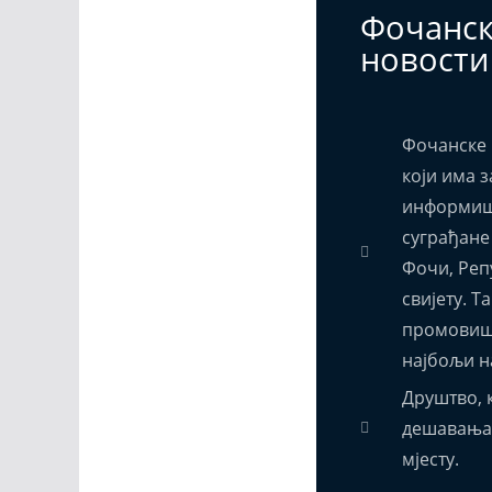
Фочанс
новости
Фочанске 
који има з
информиш
суграђане
Фочи, Реп
свијету. Т
промовиш
најбољи н
Друштво, к
дешавања,
мјесту.