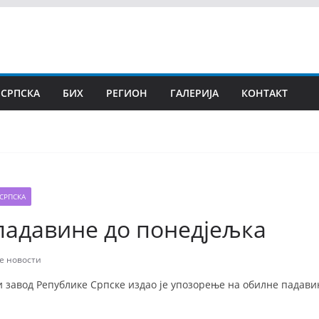
 СРПСКА
БИХ
РЕГИОН
ГАЛЕРИЈА
КОНТАКТ
СРПСКА
падавине до понедјељка
е новости
завод Републике Српске издао је упозорење на обилне падавин