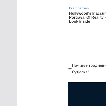
Почиње тродневн
Сутјеска”