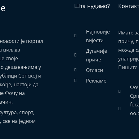
ке
Шта нудимо?
Контак
Најновије
Имате з
вијести
новости је портал
причу, 
а циљ да
можда са
Дугачије
е своје
унаприј
приче
 о дешавањима у
Пишите 
Огласи
ублици Српској и
Рекламе
акође, настоји да
Фоч
е Фочу на
Срп
ачин.
foc
ултура, спорт,
oo.
 све на једном