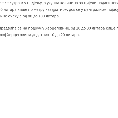
е се сутра и у недјељу, а укупна количина за цијели падавинск
30 литара кише по метру квадратном, док се у централном појасу
ине очекује од 80 до 100 литара.
редвиђа се на подручју Херцеговине, од 20 до 30 литара кише 
окој Херцеговини додатних 10 до 20 литара.