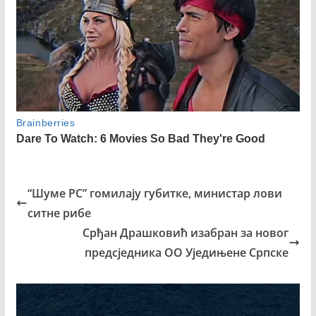
“Шуме РС” гомилају губитке, министар лови
ситне рибе
Срђан Драшковић изабран за новог
предсједника ОО Уједињене Српске