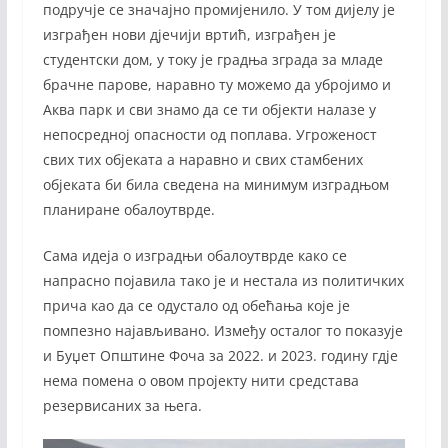
подручје се значајно промијенило. У том дијелу је
изграђен нови дјечији вртић, изграђен је
студентски дом, у току је градња зграда за младе
брачне парове, наравно ту можемо да убројимо и
Аква парк и сви знамо да се ти објекти налазе у
непосредној опасности од поплава. Угроженост
свих тих објеката а наравно и свих стамбених
објеката би била сведена на минимум изградњом
планиране обалоутврде.
Сама идеја о изградњи обалоутврде како се
напрасно појавила тако је и нестала из политичких
прича као да се одустало од обећања које је
помпезно најављивано. Између осталог то показује
и Буџет Општине Фоча за 2022. и 2023. годину гдје
нема помена о овом пројекту нити средстава
резервисаних за њега.