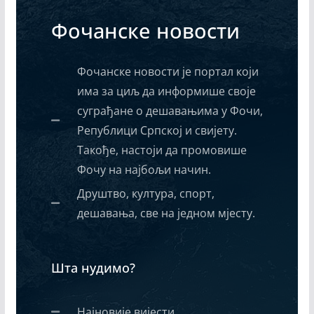
Фочанске новости
Фочанске новости је портал који
има за циљ да информише своје
суграђане о дешавањима у Фочи,
Републици Српској и свијету.
Такође, настоји да промовише
Фочу на најбољи начин.
Друштво, култура, спорт,
дешавања, све на једном мјесту.
Шта нудимо?
Најновије вијести