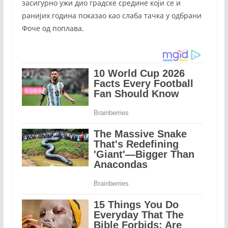
засигурно ужи дио градске средине који се и
ранијих година показао као слаба тачка у одбрани
Фоче од поплава.