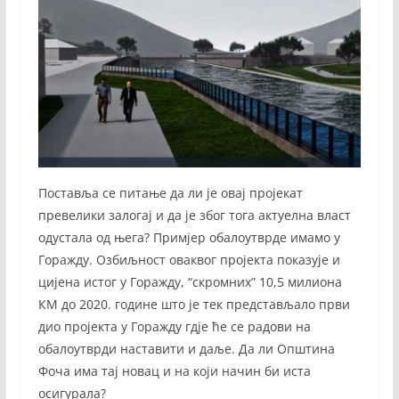
Поставља се питање да ли је овај пројекат
превелики залогај и да је због тога актуелна власт
одустала од њега? Примјер обалоутврде имамо у
Горажду. Озбиљност оваквог пројекта показује и
цијена истог у Горажду, “скромних” 10,5 милиона
КМ до 2020. године што је тек представљало први
дио пројекта у Горажду гдје ће се радови на
обалоутврди наставити и даље. Да ли Општина
Фоча има тај новац и на који начин би иста
осигурала?