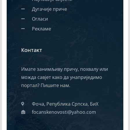
Дугачије приче
Огласи
Рекламе
Контакт
Имате занимљиву причу, похвалу или
можда савјет како да унаприједимо
портал? Пишите нам.
Фоча, Република Српска, БиХ
focanskenovosti@yahoo.com