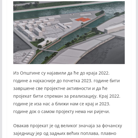
Из Општине су најавили да ће до краја 2022.
године а најкасније до почетка 2023. године бити
завршене све пројектне активности и да ће
пројекат бити спреман за реализацију. Крај 2022.
године је иза нас а ближи нам се крај и 2023.
године док о самом пројекту нема ни ријечи.
Овакав пројекат је од великог значаја за фочанску
заједницу јер од задњих већих поплава, плавно