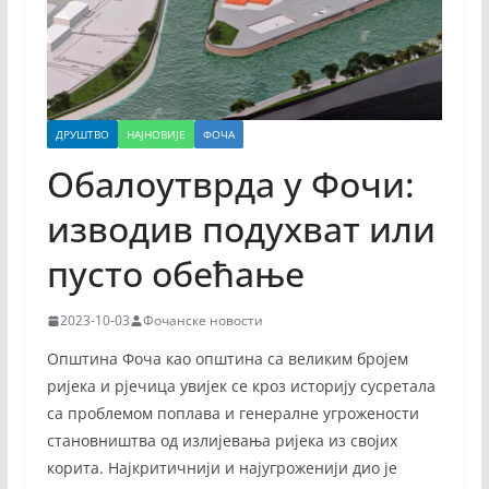
ДРУШТВО
НАЈНОВИЈЕ
ФОЧА
Обалоутврда у Фочи:
изводив подухват или
пусто обећање
2023-10-03
Фочанске новости
Општина Фоча као општина са великим бројем
ријека и рјечица увијек се кроз историју сусретала
са проблемом поплава и генералне угрожености
становништва од излијевања ријека из својих
корита. Најкритичнији и најугроженији дио је