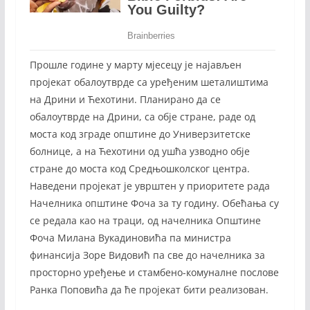
Прошле године у марту мјесецу је најављен
пројекат обалоутврде са уређеним шеталиштима
на Дрини и Ћехотини. Планирано да се
обалоутврде на Дрини, са обје стране, раде од
моста код зграде општине до Универзитетске
болнице, а на Ћехотини од ушћа узводно обје
стране до моста код Средњошколског центра.
Наведени пројекат је уврштен у приоритете рада
Начелника општине Фоча за ту годину. Обећања су
се редала као на траци, од начелника Општине
Фоча Милана Вукадиновића па министра
финансија Зоре Видовић па све до начелника за
просторно уређење и стамбено-комуналне послове
Ранка Поповића да ће пројекат бити реализован.