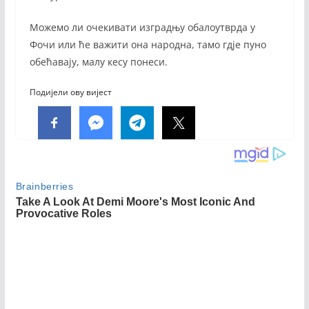
Можемо ли очекивати изградњу обалоутврда у
Фочи или ће важити она народна, тамо гдје пуно
обећавају, малу кесу понеси.
Подијели ову вијест