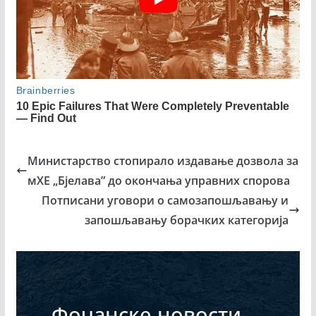
Министарство стопирало издавање дозвола за
мХЕ „Бјелава” до окончања управних спорова
Потписани уговори о самозапошљавању и
запошљавању борачких категорија
Фочанске новости