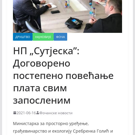
ДРУШТВО
НАЈНОВИЈЕ
ФОЧА
НП „Сутјеска”:
Договорено
постепено повећање
плата свим
запосленим
2021-06-16
Фочанске новости
Министарка за просторно уређење,
грађевинарство и екологију Сребренка Голић и