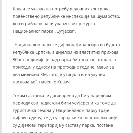
Ковач је указао на потребу редовних контрола,
првенствено републичке инспекције за шумарство,
лов и риболов на очувању свих ресурса
Националног парка „Сутјеска”.
„Национални парк се дијелом финансира из буџета
Републике Српске, а дијелом из властитих прихода.
Због пандемије је рад парка био знатно отежан, а
приходи, у односу на претходне године, мањи за
два милиона КМ, што је утицало и на укупно
пословање”, навео је Ковач.
Током састанка је договорено да ће у наредном
периоду сви надлежни бити усмјерени ка томе да
туристичка сезона у Националном парку траје
цијелу годину, те да у сарадњи са општинама чији
су дијелови територија у саставу парка, постане
регионални центар.