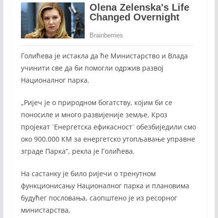
Голићева је истакла да ће Министарство и Влада
учинити све да би помогли одржив развој
Националног парка.
„Ријеч је о природном богатству, којим би се
поносиле и много развијеније земље. Кроз
пројекат `Енергетска ефикасност` обезбиједили смо
око 900.000 КМ за енергетско утопљавање управне
зграде Парка”, рекла је Голићева.
На састанку је било ријечи о тренутном
функционисању Националног парка и плановима
будућег пословања, саопштено је из ресорног
министарства.