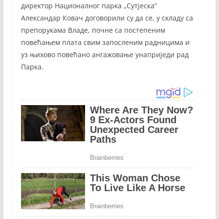
директор Националног парка „Сутјеска”
Александар Ковач договорили су да се, у складу са
препорукама Владе, почне са постепеним
повећањем плата свим запосленим радницима и
уз њихово повећано ангажовање унаприједи рад
Парка.