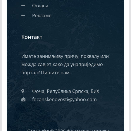
Огласи
Рекламе
Контакт
Имате занимљиву причу, похвалу или
можда савјет како да унаприједимо
портал? Пишите нам.
Фоча, Република Српска, БиХ
focanskenovosti@yahoo.com