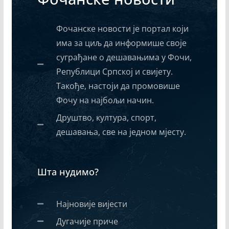
Фочанске новости је портал који
има за циљ да информише своје
суграђане о дешавањима у Фочи,
Републици Српској и свијету.
Такође, настоји да промовише
Фочу на најбољи начин.
Друштво, култура, спорт,
дешавања, све на једном мјесту.
Шта нудимо?
Најновије вијести
Дугачије приче