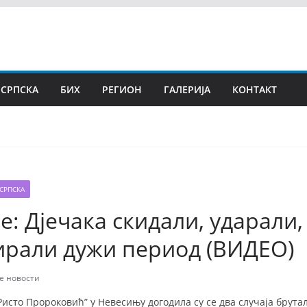
 СРПСКА
БИХ
РЕГИОН
ГАЛЕРИЈА
КОНТАКТ
СРПСКА
: Дјечака скидали, ударали,
ирали дужи период (ВИДЕО)
е новости
Ристо Пророковић” у Невесињу догодила су се два случаја брут