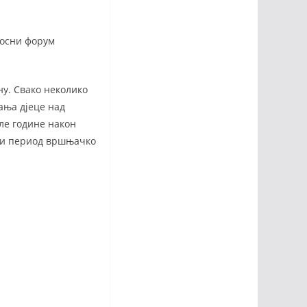
дносни форум
ну. Свако неколико
ања дјеце над
ле године након
уги период вршњачко