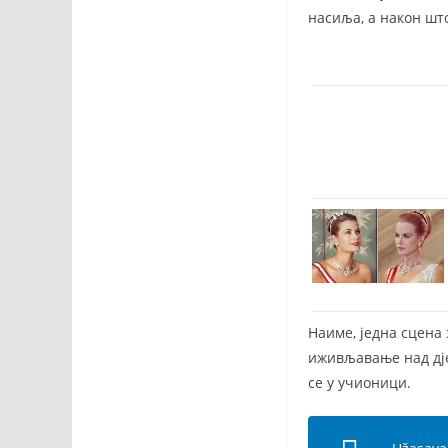
насиља, а након шт
Наиме, једна сцена
иживљавање над дје
се у учионици.