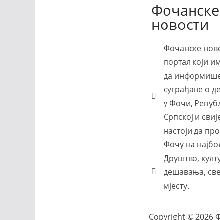
Фочанске
новости
Фочанске ново
портал који и
да информише
суграђане о 
у Фочи, Репуб
Српској и свиј
настоји да п
Фочу на најбо
Друштво, култу
дешавања, све
мјесту.
Copyright © 2026 