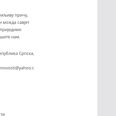
имљиву причу,
и можда савјет
априједимо
шите нам.
епублика Српска,
enovosti@yahoo.c
сти