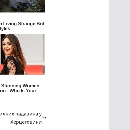
илних падавина у
Херцеговини