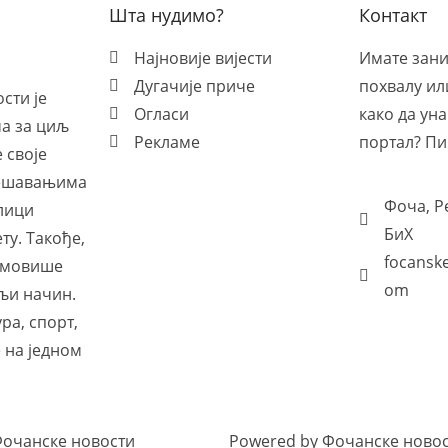
Шта нудимо?
Контакт
Најновије вијести
Имате зан
Дугачије приче
похвалу ил
сти је
Огласи
како да ун
ма за циљ
Рекламе
портал? Пи
 своје
дешавањима
Фоча, Р
лици
БиХ
ету. Такође,
focansk
ромовише
om
љи начин.
ра, спорт,
 на једном
Фочанске новости
Powered by Фочанске ново