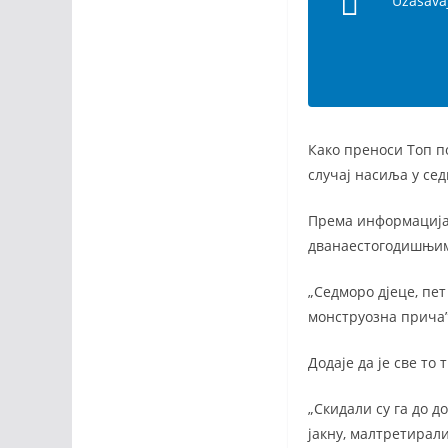
Užasavaj
Како преноси Топ по
случај насиља у се
Према информација
дванаестогодишњим 
„Седморо дјеце, пет
монструозна прича”
Додаје да је све то
„Скидали су га до д
јакну, малтретирали