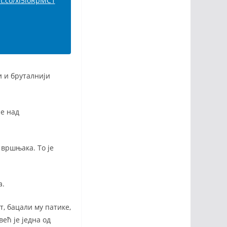
/t.co/xi5loRpMC1
и и бруталнији
е над
 вршњака. То је
а.
т, бацали му патике,
већ је једна од