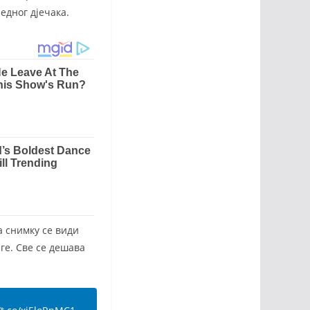
едног дјечака.
а снимку се види
ге. Све се дешава