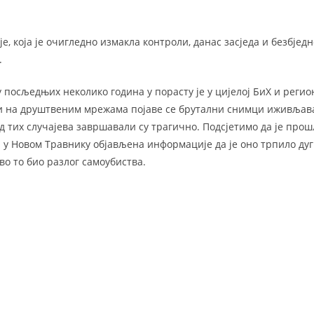
је, која је очигледно измакла контроли, данас засједа и безбје
.
посљедњих неколико година у порасту је у цијелој БиХ и регио
и на друштвеним мрежама појаве се брутални снимци иживљав
 тих случајева завршавали су трагично. Подсјетимо да је прош
а у Новом Травнику објављена информације да је оно трпило д
во то био разлог самоубиства.