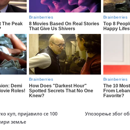
ко куп, пријaвило се 100
Упозорење због об
тири земље