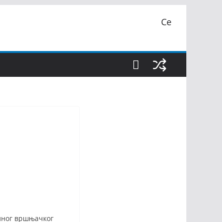
Се
алног вршњачког