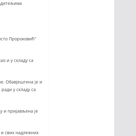
родитељима
исто Пророковић”
ао и у складу са
е. Обавјештена је и
ради у складу са
цу и пријављена је
 и свих надлежних