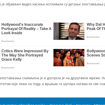
о је објављен видео насиља испливали су детаљи злостављања ј
 злостављања снимљена је и доспјела је на друштвене мреже. Н
тетом које лежи на поду, а вршњак га шутира ногама из све сна