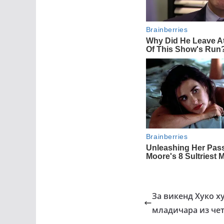
За викенд Хуко ху
младичара из че