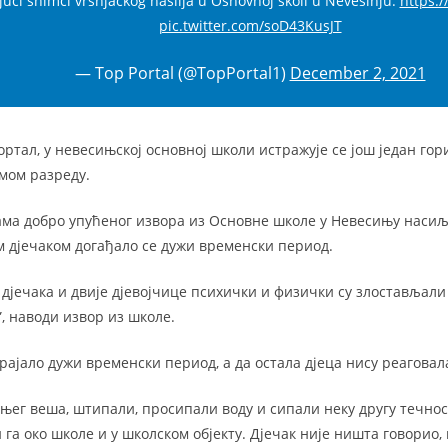
ući snimci vršnjačkog nasilja u Osnovnoj školi u Nevesinju.
https:/
pic.twitter.com/soD43KusJT
— Top Portal (@TopPortal1)
December 2, 2021
ртал, у невесињској основној школи истражује се још један гор
дмом разреду.
ма добро упућеног извора из Основне школе у Невесињу насиљ
дјечаком догађало се дужи временски период.
 дјечака и двије дјевојчице психички и физички су злостављали
, наводи извор из школе.
 трајало дужи временски период, а да остала дјеца нису реаговал
оњег веша, штипали, просипали воду и сипали неку другу течнос
 га око школе и у школском објекту. Дјечак није ништа говорио, 