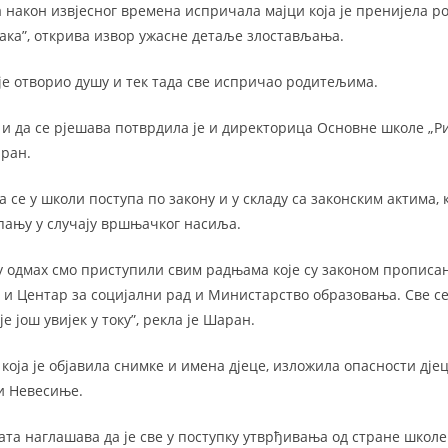
 након извјесног времена испричала мајци која је пренијела 
ака”, открива извор ужасне детаље злостављања.
 је отворио душу и тек тада све испричао родитељима.
 и да се рјешава потврдила је и директорица Основне школе „Р
ран.
се у школи поступа по закону и у складу са законским актима, к
пању у случају вршњачког насиља.
 одмах смо приступили свим радњама које су законом прописан
 и Центар за социјални рад и Министарство образовања. Све се 
е још увијек у току”, рекла је Шаран.
а која је објавила снимке и имена дјеце, изложила опасности дје
и Невесиње.
та наглашава да је све у поступку утврђивања од стране школе