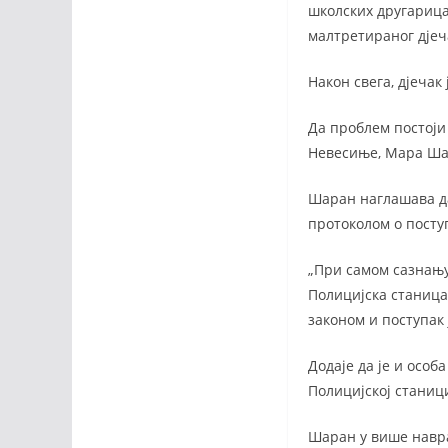
школских другарица
малтретираног дјеч
Након свега, дјечак
Да проблем постоји
Невесиње, Мара Ша
Шаран наглашава да 
протоколом о посту
„При самом сазнању
Полицијска станица
законом и поступак ј
Додаје да је и особ
Полицијској станиц
Шаран у више навра