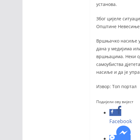
установа.
Због цијеле ситуаци
Општине Невесиње
Вршњачко насиље у 
дана у медијима ил
вршњацима. Неки од
самоубиства дјетет
насиље и да је упра
Извор: Топ портал
Подијели ову вијест
Facebook