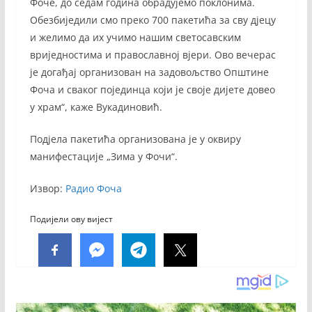
Фоче, до седам година обрадујемо поклонима.
Обезбиједили смо преко 700 пакетића за сву дјецу
и желимо да их учимо нашим светосавским
вриједностима и православној вјери. Ово вечерас
је догађај организован на задовољство Општине
Фоча и сваког појединца који је своје дијете довео
у храм“, каже Вукадиновић.
Подјела пакетића организована је у оквиру
манифестације „Зима у Фочи“.
Извор:
Радио Фоча
Подијели ову вијест