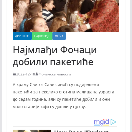
ДРУШТВО
НАЈНОВИЈЕ
ФОЧА
Најмлађи Фочаци
добили пакетиће
2022-12-18
Фочанске новости
У храму Светог Саве синоћ су подијељени
пакетићи за неколико стотина малишана узраста
до седам година, али су пакетиће добили и они
мало старији који су дошли у цркву.