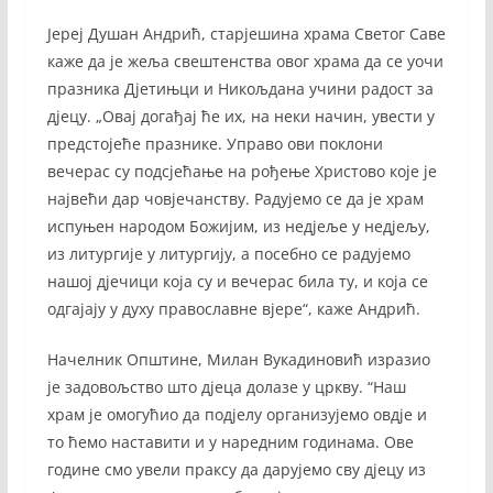
Јереј Душан Андрић, старјешина храма Светог Саве
каже да је жеља свештенства овог храма да се уочи
празника Дјетињци и Никољдана учини радост за
дјецу. „Овај догађај ће их, на неки начин, увести у
предстојеће празнике. Управо ови поклони
вечерас су подсјећање на рођење Христово које је
највећи дар човјечанству. Радујемо се да је храм
испуњен народом Божијим, из недјеље у недјељу,
из литургије у литургију, а посебно се радујемо
нашој дјечици која су и вечерас била ту, и која се
одгајају у духу православне вјере“, каже Андрић.
Начелник Општине, Милан Вукадиновић изразио
је задовољство што дјеца долазе у цркву. “Наш
храм је омогућио да подјелу организујемо овдје и
то ћемо наставити и у наредним годинама. Ове
године смо увели праксу да дарујемо сву дјецу из