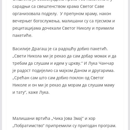
сарадњи са свештенством храма Светог Саве
организовала подјелу. У препуном храму, након
вечерњег богослужења, малишани су са пјесмом и
рецитацијама дочекали Светог Николу и примили
пакетиће.
Василије Драгаш је са радошћу добио пакетић.
„Свети Никола ми је рекао да сам добар момак и да
требам да слушам и идем у цркву.“ И Лука Чанчар
је радост подијелио са мајком Даном и другарима.
„Срећан сам што сам добио поклон од Светог
Николе и он ми је рекао да морам да слушам маму
и тату“, каже Лука.
Малишани вртића „Чика Јова Змај“ и хор
„Побратимство“ припремили су пригодан програм.