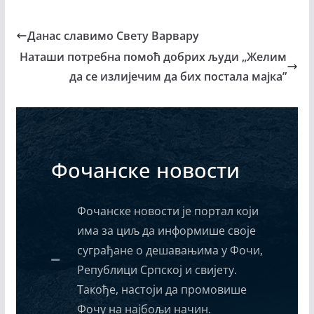
Данас славимо Свету Варвару
Наташи потребна помоћ добрих људи „Желим
да се излијечим да бих постала мајка”
Фочанске новости
Фочанске новости је портал који
има за циљ да информише своје
суграђане о дешавањима у Фочи,
Републици Српској и свијету.
Такође, настоји да промовише
Фочу на најбољи начин.