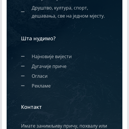
Друштво, култура, спорт,
дешавања, све на једном мјесту.
Шта нудимо?
Најновије вијести
Дугачије приче
Огласи
Рекламе
Контакт
Имате занимљиву причу, похвалу или