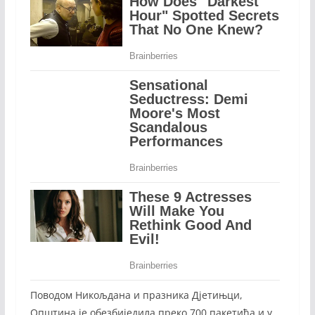
Поводом Никољдана и празника Дјетињци,
Општина је обезбиједила преко 700 пакетића и у