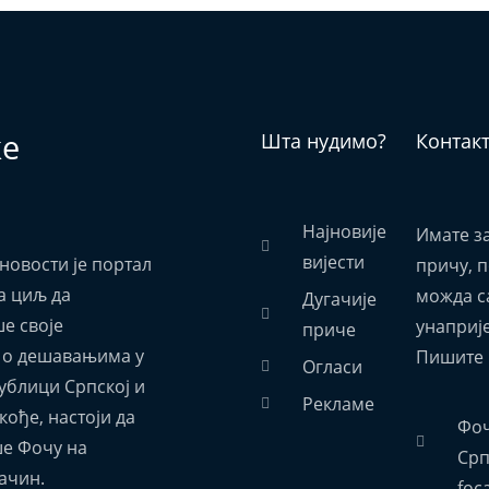
ке
Шта нудимо?
Контак
Најновије
Имате з
вијести
новости је портал
причу, 
а циљ да
можда са
Дугачије
е своје
унаприј
приче
 о дешавањима у
Пишите 
Огласи
ублици Српској и
Рекламе
акође, настоји да
Фоч
е Фочу на
Срп
ачин.
foc