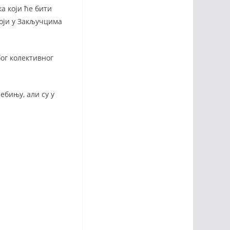
а који ће бити
тоји у Закључцима
ог колективног
ебињу, али су у