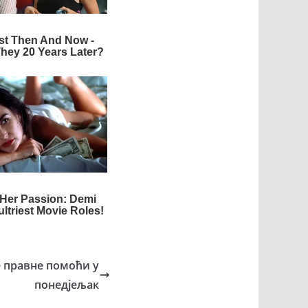
 правне помоћи у
понедјељак