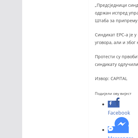
„Предсједници синд
одржан испред управ
Штаба за припрему 
Синдикат ЕРС-а је 
уговора, али и збо
Протести су првоби
синдикату одлучили 
Извор: CAPITAL
Подијели ову вијест
Facebook