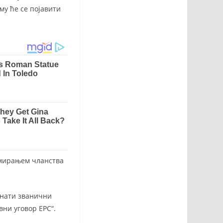
му ће се појавити
имирањем чланства
знати званични
вни уговор ЕРС“.