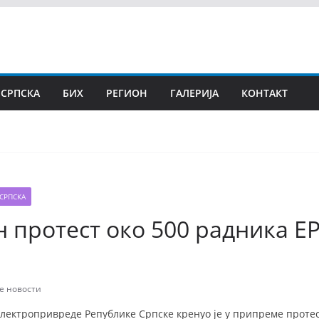
 СРПСКА
БИХ
РЕГИОН
ГАЛЕРИЈА
КОНТАКТ
СРПСКА
 протест око 500 радника ЕР
е новости
лектропривреде Републике Српске кренуо је у припреме протес