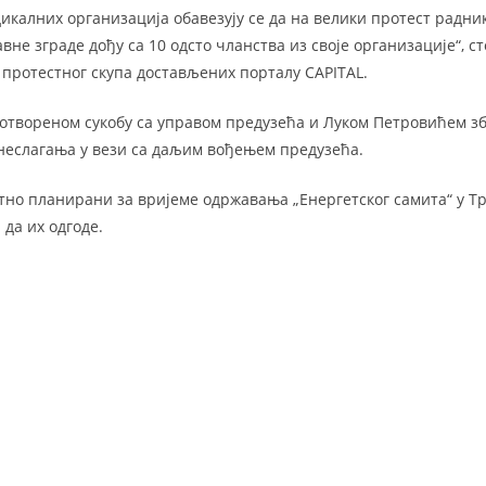
икалних организација обавезују се да на велики протест радник
не зграде дођу са 10 одсто чланства из своје организације“, с
протестног скупа достављених порталу CAPITAL.
у отвореном сукобу са управом предузећа и Луком Петровићем зб
г неслагања у вези са даљим вођењем предузећа.
тно планирани за вријеме одржавања „Енергетског самита“ у Тр
да их одгоде.