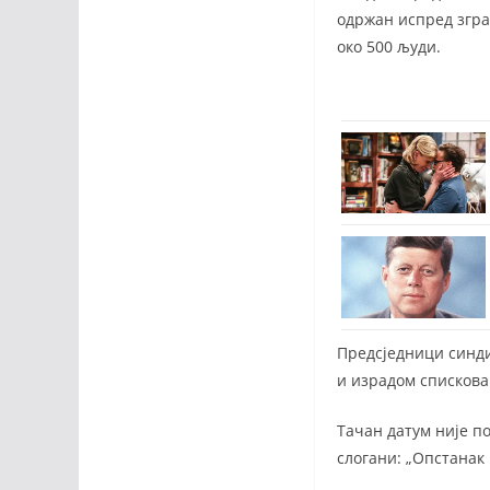
одржан испред згра
око 500 људи.
Предсједници синд
и израдом спискова 
Тачан датум није п
слогани: „Опстанак