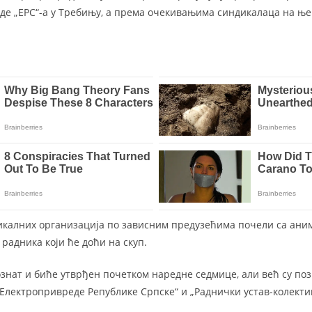
де „ЕРС“-а у Требињу, а према очекивањима синдикалаца на ње
икалних организација по зависним предузећима почели са ан
радника који ће доћи на скуп.
ознат и биће утврђен почетком наредне седмице, али већ су по
 Електропривреде Републике Српске“ и „Раднички устав-колекти