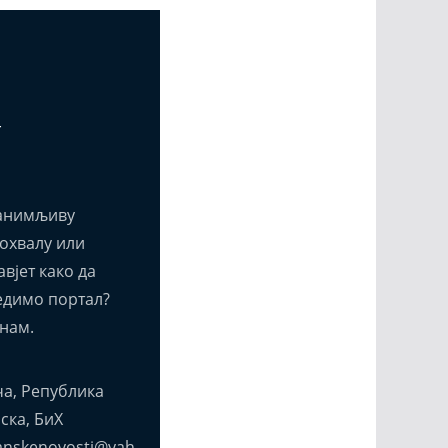
т
анимљиву
похвалу или
вјет како да
едимо портал?
нам.
а, Република
ска, БиХ
anskenovosti@yah