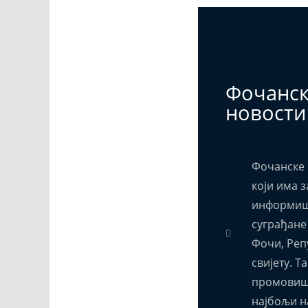
Фочанс
новости
Фочанске 
који има з
информиш
суграђане
Фочи, Реп
свијету. Т
промовиш
најбољи н