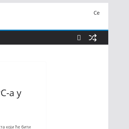
Се
С-а у
та који ће бити