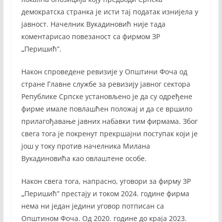
демократска странка је исти тај податак изнијела у
јавност. Начелник Вукадиновић није тада
коментарисао повезаност са фирмом ЗР
„
Перишић”.
Након спроведене ревизије у Општини Фоча од
стране Главне службе за ревизију јавног сектора
Републике Српске установљено је да су одређене
фирме имале повлашћен положај и да се вршило
прилагођавање јавних набавки тим фирмама. Због
свега тога је покренут прекршајни поступак који је
још у току против начелника Милана
Вукадиновића као овлаштене особе.
Након свега тога, напрасно, уговори за фирму ЗР
„
Перишић” престају и током 2024. године фирма
нема ни један једини уговор потписан са
Општином Фоча. Од 2020. године до краја 2023.