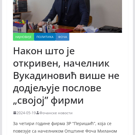
НАЈНОВИЈЕ
ПОЛИТИКА
ФОЧА
Након што је
откривен, начелник
Вукадиновић више не
додјељује послове
„својој” фирми
2024-05-19
Фочанске новости
За четири године фирма ЗР “Перишић”, која се
повезује са начелником Општине Фоча Миланом