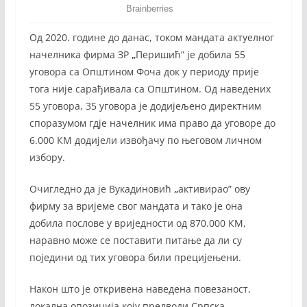
Од 2020. године до данас, током мандата актуелног
начелника фирма ЗР
„
Перишић” је добила 55
уговора са Општином Фоча док у периоду прије
тога није сарађивала са Општином. Од наведених
55 уговора, 35 уговора је додијељено директним
споразумом гдје начелник има право да уговоре до
6.000 КМ додијели извођачу по његовом личном
избору.
Очигледно да је Вукадиновић
„
активирао” ову
фирму за вријеме свог мандата и тако је она
добила послове у вриједности од 870.000 КМ,
наравно може се поставити питање да ли су
поједини од тих уговора били прецијењени.
Након што је откривена наведена повезаност,
локална опозиција коју предводи Српска