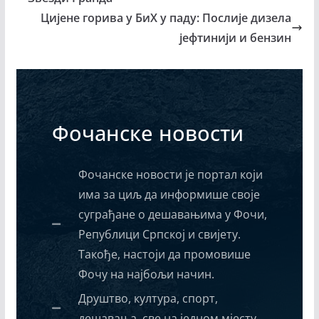
Цијене горива у БиХ у паду: Послије дизела
јефтинији и бензин
Фочанске новости
Фочанске новости је портал који
има за циљ да информише своје
суграђане о дешавањима у Фочи,
Републици Српској и свијету.
Такође, настоји да промовише
Фочу на најбољи начин.
Друштво, култура, спорт,
дешавања, све на једном мјесту.