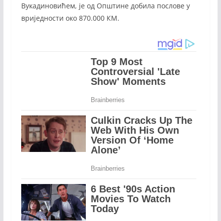
Вукадиновићем, је од Општине добила послове у
вриједности око 870.000 КМ.