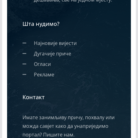
Шта нудимо?
Најновије вијести
Дугачије приче
Огласи
Рекламе
Контакт
Имате занимљиву причу, похвалу или
можда савјет како да унаприједимо
портал? Пишите нам.