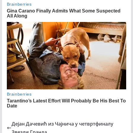
Дејан Дачевић из Чајнича у четвртфиналу
Звезди Гранда