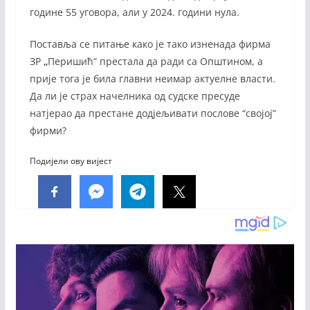
године 55 уговора, али у 2024. години нула.
Поставља се питање како је тако изненада фирма
ЗР
„
Перишић” престала да ради са Општином, а
прије тога је била главни неимар актуелне власти.
Да ли је страх начелника од судске пресуде
натјерао да престане додјељивати послове “својој”
фирми?
Подијели ову вијест