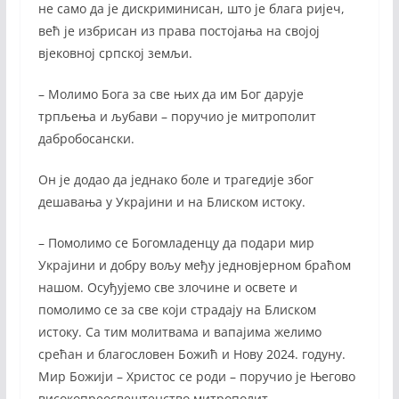
не само да је дискриминисан, што је блага ријеч,
већ је избрисан из права постојања на својој
вјековној српској земљи.
– Молимо Бога за све њих да им Бог дарује
трпљења и љубави – поручио је митрополит
дабробосански.
Он је додао да једнако боле и трагедије због
дешавања у Украјини и на Блиском истоку.
– Помолимо се Богомладенцу да подари мир
Украјини и добру вољу међу једновјерном браћом
нашом. Осуђујемо све злочине и освете и
помолимо се за све који страдају на Блиском
истоку. Са тим молитвама и вапајима желимо
срећан и благословен Божић и Нову 2024. годуну.
Мир Божији – Христос се роди – поручио је Његово
високопреосвештенство митрополит