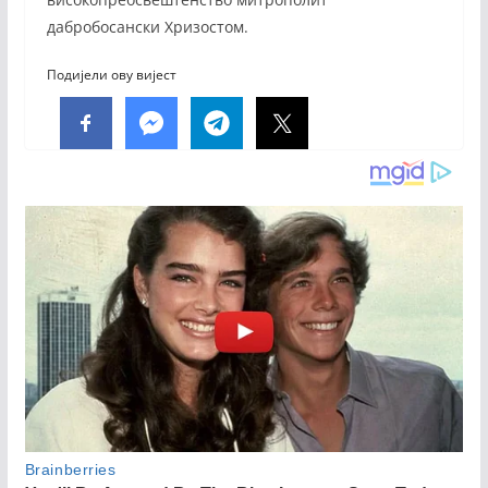
дабробосански Хризостом.
Подијели ову вијест