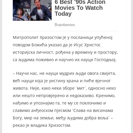
Митрополит Хризостом је у посланици упућеној
поводом Божића указао да је Исус Христос
историјска личност, рођена у времену и простору,
са људима поживио и научио их науци Господњој.
– Научи нас, не науци мудрих људи овога свијета,
већ науци која је уистину храна и пиће вјечног
живота. Није, како неки зборе `мит`, односно неко
или нешто непровјерено и недоказиво. Кренимо,
нађимо и упознајмо га, те му се поклонимо и
славимо анђеоском пјесмом `Слава на висинама
Богу, мир на земљи, међу људима добра воља` –
рекао је владика Хризостом.