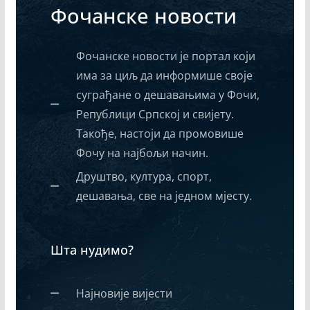
Фочанске новости
Фочанске новости је портал који
има за циљ да информише своје
суграђане о дешавањима у Фочи,
Републици Српској и свијету.
Такође, настоји да промовише
Фочу на најбољи начин.
Друштво, култура, спорт,
дешавања, све на једном мјесту.
Шта нудимо?
Најновије вијести