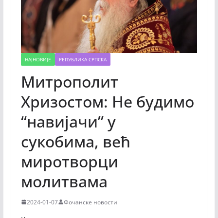
НАЈНОВИЈЕ
РЕПУБЛИКА СРПСКА
Митрополит
Хризостом: Не будимо
“навијачи” у
сукобима, већ
миротворци
молитвама
2024-01-07
Фочанске новости