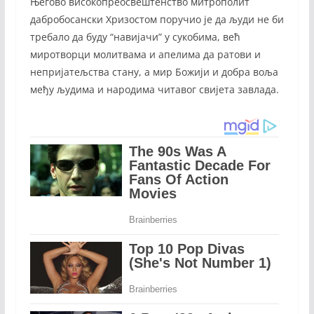
Његово високопреосвештенство митрополит
дабробосански Хризостом поручио је да људи не би
требало да буду “навијачи” у сукобима, већ
миротворци молитвама и апелима да ратови и
непријатељства стану, а мир Божији и добра воља
међу људима и народима читавог свијета завлада.