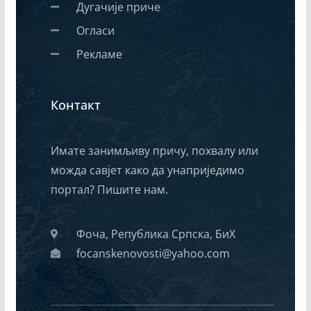
Дугачије приче
Огласи
Рекламе
Контакт
Имате занимљиву причу, похвалу или
можда савјет како да унаприједимо
портал? Пишите нам.
Фоча, Република Српска, БиХ
focanskenovosti@yahoo.com