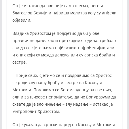
Он је истакао да ово није само пјесма, него и
благослов Божији и највиша молитва коју су анђели
објавили.
Владика Хризостом је подсјетио да би у ове
празничне дане, као и претходних година, требало
сви да се сјете њима најближих, најрођенијих, али
и оних који су можда далеко, али су српска браћа и
сестре.
– Прије свих, сјетимо се и поздравимо са Христос
се роди сву нашу браћу и сестре на Косову и
Метохији. Помолимо се Богомладенцу за све њих,
али и за њихове непријатеље, да их Бог уразуми да
схвате да је зло чињење – злу надање – истакао је
митрополит Хризостом.
Он је указао да српски народ на Косову и Метохији