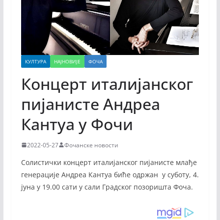
КУЛТУРА
НАЈНОВИЈЕ
ФОЧА
Концерт италијанског
пијанисте Андреа
Кантуа у Фочи
2022-05-27
Фочанске новости
Солистички концерт италијанског пијанисте млађе
генерације Андреа Кантуа биће одржан у суботу, 4.
јуна у 19.00 сати у сали Градског позоришта Фоча.