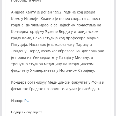
позоришта Фоча.
Андреа Канту је рођен 1992. године код језера
Комо у Италији. Клавир је почео свирати са шест
година. Дипломирао је са највећим почастима на
Конзерваторијуму Ђузепе Верди у италијанском
граду Комо, након студија код професора Мариа
Патуција. Наставио је школовање у Паризу и
Лондону. Поред музичког образовања, дипломирао
је права на Универзитету Павија у Милану, а
тренутно студира медицину на Медицинском
факултету Универзитета у Источном Сарајеву.
Концерт организују Медицински факултет у Фочи и
фочанско Градско позориште, а улаз је слободан.
Извор:
РФ
Подијели ову вијест