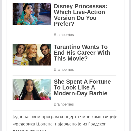
Једночасовни програм концерта чине композиције
Фредерика Шопена, најављено је из Градског