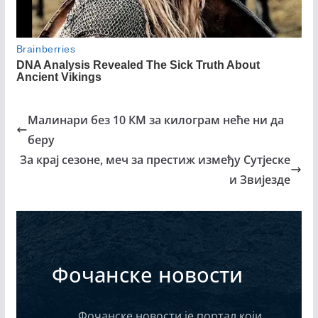
Малинари без 10 КМ за килограм неће ни да
беру
За крај сезоне, меч за престиж између Сутјеске
и Звијезде
Фочанске новости
Фочанске новости је портал који