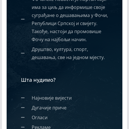
има за циљ да информише своје
суграђане о дешавањима у Фочи,
Републици Српској и свијету.
Такође, настоји да промовише
Фочу на најбољи начин.
Друштво, култура, спорт,
дешавања, све на једном мјесту.
Шта нудимо?
Најновије вијести
Дугачије приче
Огласи
Рекламе