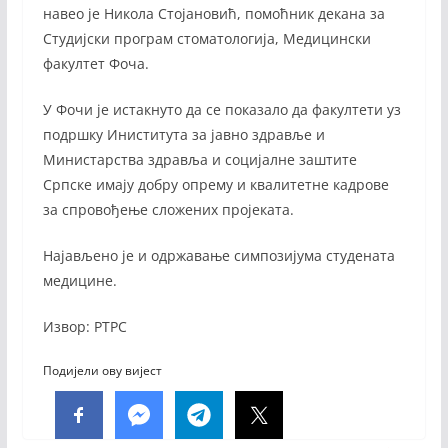
навео је Никола Стојановић, помоћник декана за
Студијски програм стоматологија, Медицински
факултет Фоча.
У Фочи је истакнуто да се показало да факултети уз
подршку Иниститута за јавно здравље и
Министарства здравља и социјалне заштите
Српске имају добру опрему и квалитетне кадрове
за спровођење сложених пројеката.
Најављено је и одржавање симпозијума студената
медицине.
Извор: РТРС
Подијели ову вијест