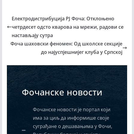
Електродистрибуција РЈ Фоча: Отклоњено
четрдесет одсто кварова на мрежи, радови се
настављају сутра
Фоча шаховски феномен: Од школске секције
до најуспјешнијег клуба у Српској
Фочанске новости
Фочанске новости је портал који
има за циљ да информише своје
суграђане о дешавањима у Фочи,