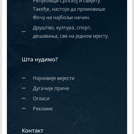
Републици Српској и свијету.
Такође, настоји да промовише
Фочу на најбољи начин.
Друштво, култура, спорт,
дешавања, све на једном мјесту.
Шта нудимо?
Најновије вијести
Дугачије приче
Огласи
Рекламе
Контакт