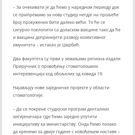
– За очекивати је да ћемо у наредном периоду док
се припремамо за нову студију негдје на прољеће
број прокужених бити далеко већи. То ће се
сигурно поклопити са доласком вакцине тако да ће
и вакцина допринијети развоју колективног
имунитета – истакао је Шкрбић.
Два факултета су први у земаљама региона издали
Приручник о провођењу стоматолошких
интеревенција код обољелих од ковида 19.
Најављују нове заједничке пројекте у области
стоматологије.
– Да се покрене студијски програм денталних
хигијеничара гдје ћемо заједно упутити
иницијативу ка министарству. Онда ћемо полако
да кренемо за двије године с извођењем наставе –