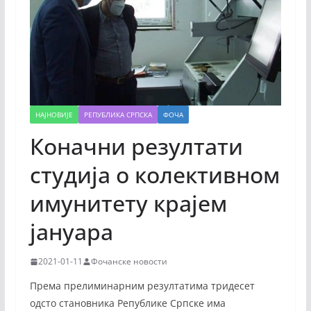
НАЈНОВИЈЕ
РЕПУБЛИКА СРПСКА
ФОЧА
Коначни резултати
студија о колективном
имунитету крајем
јануара
2021-01-11
Фочанске новости
Према прелиминарним резултатима тридесет
одсто становника Републике Српске има