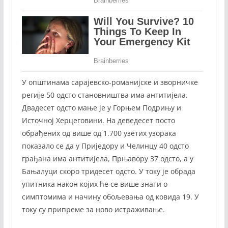
У општинама сарајевско-романијске и зворничке
регије 50 одсто становништва има антитијела.
Двадесет одсто мање је у Горњем Подрињу и
Источној Херцеговини. На деведесет посто
обрађених од више од 1.700 узетих узорака
показало се да у Приједору и Челинцу 40 одсто
грађана има антитијела, Прњавору 37 одсто, а у
Бањалуци скоро тридесет одсто. У току је обрада
упитника након којих ће се више знати о
симптомима и начину обољевања од ковида 19. У
току су припреме за ново истраживање.