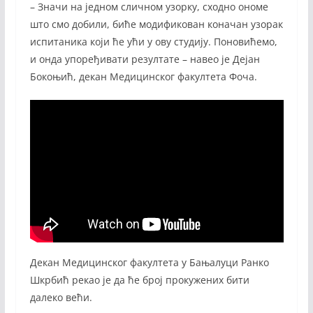
– Значи на једном сличном узорку, сходно ономе
што смо добили, биће модификован коначан узорак
испитаника који ће ући у ову студију. Поновићемо,
и онда упоређивати резултате – навео је Дејан
Бокоњић, декан Медицинског факултета Фоча.
Декан Медицинског факултета у Бањалуци Ранко
Шкрбић рекао је да ће број прокужених бити
далеко већи.