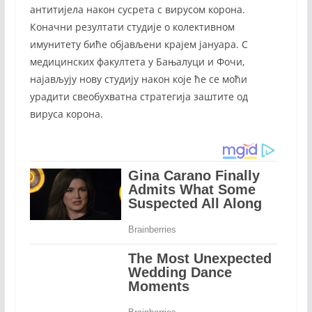
антитијела након сусрета с вирусом корона.
Коначни резултати студије о колективном
имунитету биће објављени крајем јануара. С
медицинских факултета у Бањалуци и Фочи,
најављују нову студију након које ће се моћи
урадити свеобухватна стратегија заштите од
вируса корона.