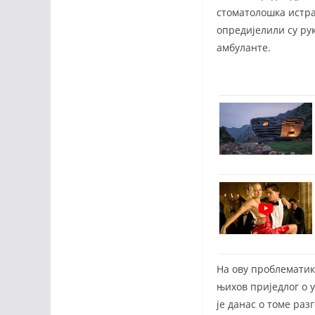
стоматолошка истраж
опредијелили су ру
амбуланте.
На ову проблематик
њихов приједлог о 
је данас о томе ра