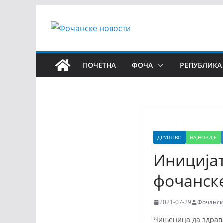
ПОЧЕТНА
ФОЧА
РЕПУБЛИКА
ДРУШТВО
НАЈНОВИЈЕ
Иницијат
фочанск
2021-07-29
Фочанск
Чињеница да здрављ