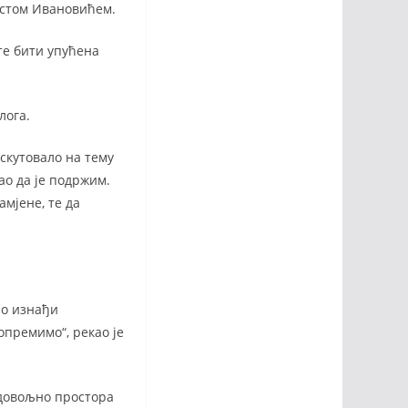
стом Ивановићем.
те бити упућена
лога.
искутовало на тему
ао да је подржим.
мјене, те да
но изнађи
опремимо“, рекао је
 довољно простора