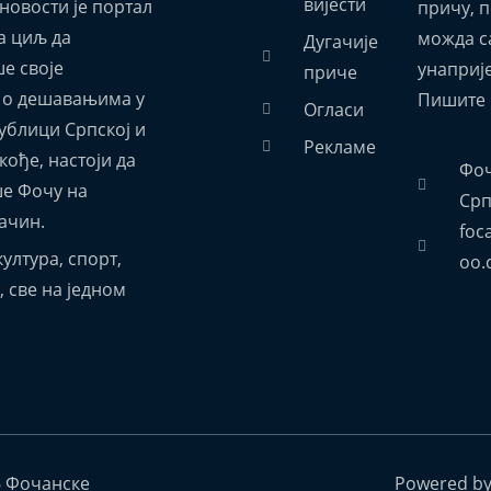
вијести
новости је портал
причу, 
а циљ да
можда са
Дугачије
е своје
унаприј
приче
 о дешавањима у
Пишите 
Огласи
ублици Српској и
Рекламе
акође, настоји да
Фоч
е Фочу на
Срп
ачин.
foc
ултура, спорт,
oo.
 све на једном
6 Фочанске
Powered b