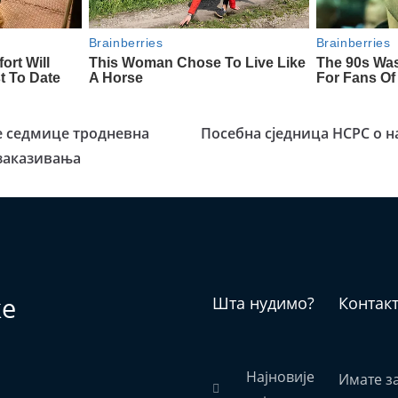
е седмице тродневна
Посебна сједница НСРС о 
 заказивања
ке
Шта нудимо?
Контак
Најновије
Имате з