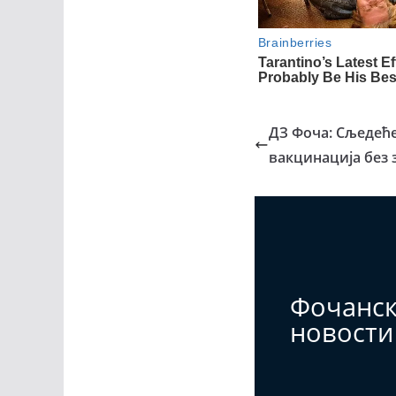
ДЗ Фоча: Сљедећ
вакцинација без
Фочанс
новости