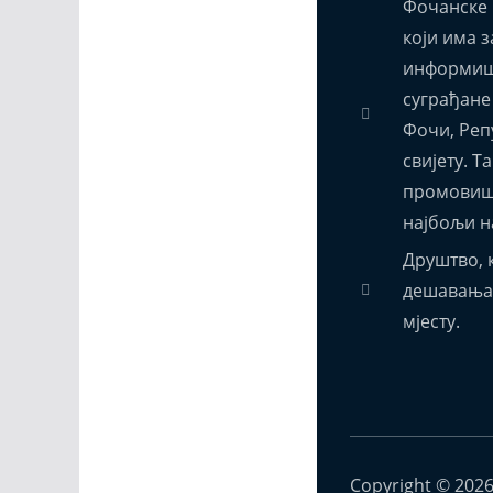
Фочанске 
који има з
информиш
суграђане
Фочи, Реп
свијету. Т
промовиш
најбољи н
Друштво, к
дешавања,
мјесту.
Copyright © 202