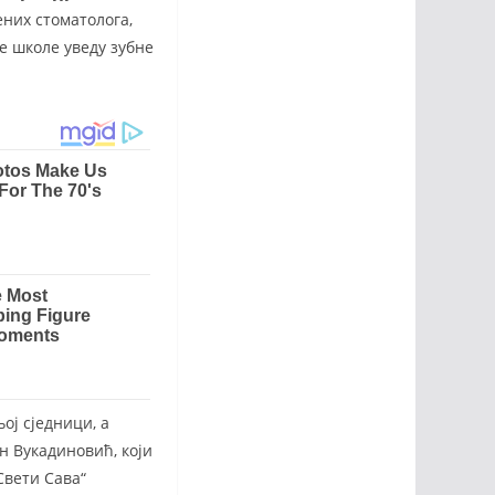
ених стоматолога,
е школе уведу зубне
ј сједници, а
н Вукадиновић, који
Свети Сава“