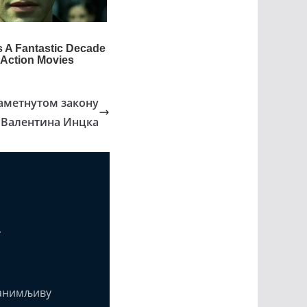
наметнутом закону
Валентина Инцка
т
анимљиву