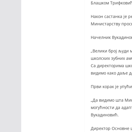
Блашком Трифковић
Након састанка је р
Министарству просв
Начелник Вукадинов
„Велики број људи м
школских зубних амб
Са директорима школ
видимо како даље да
Први корак је упућ
„Да видимо шта Мин
могућности да адапт
Вукадиновић.
Директор Основне ш