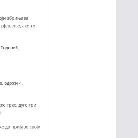
који збрињава
 рјешење, ако то
 Тодовић,
е, одржи 4.
е трке, дуге три
ћ.
е да пријаве своју