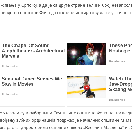
ивања у Српској, а да је сa друге стране велики број незапосл
ководство општине Фоча да покрене инцијативу да се у фочанск
у указали су и одборници Скупштине општине Фоча на посљедњо
увођењу зубних ординација подржао је начелник општине Мила
зговарао са директорима основних школа „Веселин Маслеша“ и „