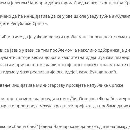
ем и Јеленом Чанчар и директором Средњошколског центра Кр
ечено да ће иницијатива да се у ове школе уведу зубне амбулан
јете Републике Српске.
ић истиче да је у Фочи велики проблем незапосленост стомато
и се јавио у вези са тим проблемом, а неколико одборника је д
уланти, што је веома добра и квалитетна идеја и ја сам планир
а сам причао о томе да ли постоје простори у школама за те на
 идемо у фазу реализације ове идеје“, каже Вукадиновић.
ивање инцијативе Министарству просвјете Републике Српске.
истарство може да понуди и омогући. Општина Фоча ће сигур
ира те просторе, а можда кроз неки пројекат да пробамо да их 
коле „Свети Сава“ Јелена Чанчар каже да неке од школа имају