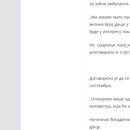
за зубне амбуланте,
„Ми имамо мало про
велики број дјеце у
буде у интересу лок
На сједници, којој 
разговарало и о ор
Договорено је да се
септембра.
„Очекујемо више од
километра, која ће
Начелник Вукадинов
дјецу.