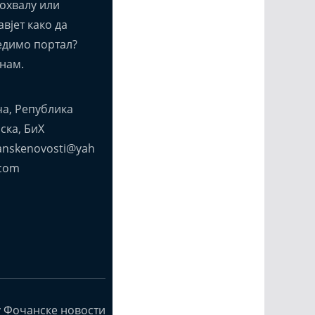
похвалу или
вјет како да
едимо портал?
нам.
а, Република
ска, БиХ
anskenovosti@yah
com
y Фочанске новости