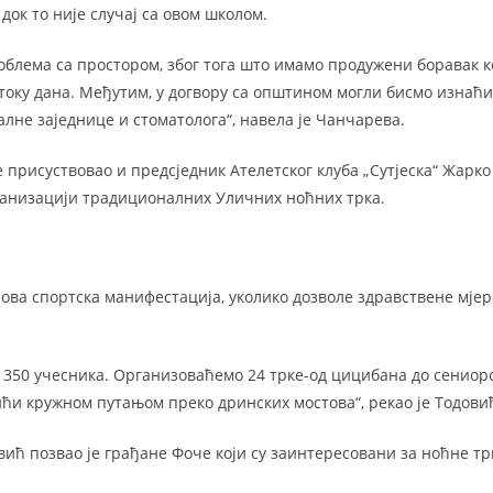
 док то није случај са овом школом.
блема са простором, због тога што имамо продужени боравак 
 току дана. Међутим, у догвору са општином могли бисмо изнаћи
алне заједнице и стоматолога“, навела је Чанчарева.
је присуствовао и предсједник Ателетског клуба „Сутјеска“ Жарко
ганизацији традиционалних Уличних ноћних трка.
 ова спортска манифестација, уколико дозволе здравствене мјер
 350 учесника. Организоваћемо 24 трке-од цицибана до сениорск
 ићи кружном путањом преко дринских мостова“, рекао је Тодови
ић позвао је грађане Фоче који су заинтересовани за ноћне трк