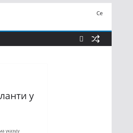
Се
ланти у
а указују