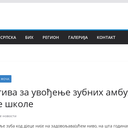
 СРПСКА
БИХ
РЕГИОН
ГАЛЕРИЈА
КОНТАКТ
ФОЧА
ива за увођење зубних амбу
е школе
е новости
е зуба код дјеце није на задовољавајућем ниво, на шта годинам