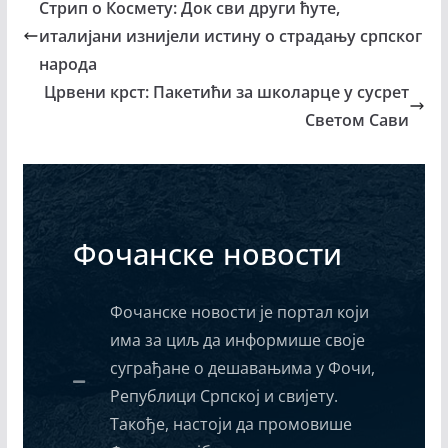
Стрип о Космету: Док сви други ћуте,
италијани изнијели истину о страдању српског
народа
Црвени крст: Пакетићи за школарце у сусрет
Светом Сави
Фочанске новости
Фочанске новости је портал који
има за циљ да информише своје
суграђане о дешавањима у Фочи,
Републици Српској и свијету.
Такође, настоји да промовише