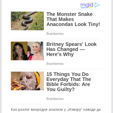
Као разлог ванредне анализе у „Извору“ наводе да