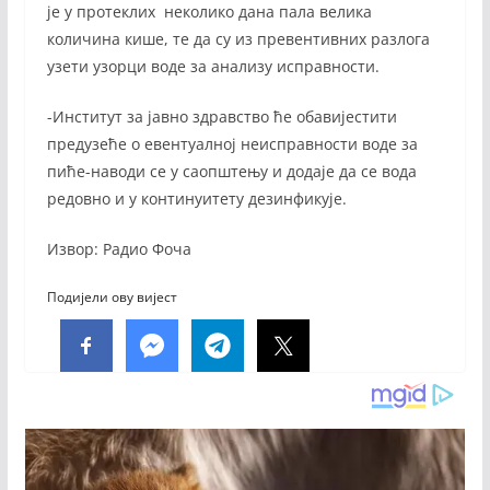
је у протеклих неколико дана пала велика
количина кише, те да су из превентивних разлога
узети узорци воде за анализу исправности.
-Институт за јавно здравство ће обавијестити
предузеће о евентуалној неисправности воде за
пиће-наводи се у саопштењу и додаје да се вода
редовно и у континуитету дезинфикује.
Извор: Радио Фоча
Подијели ову вијест