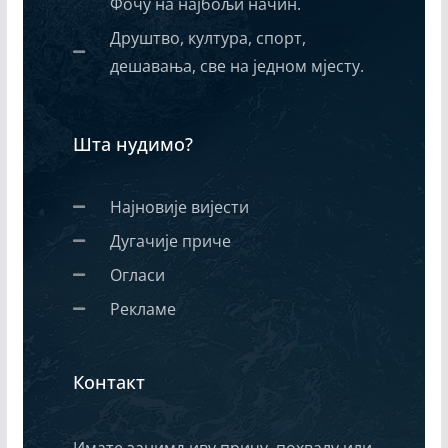
Фочу на најбољи начин.
Друштво, култура, спорт,
дешавања, све на једном мјесту.
Шта нудимо?
Најновије вијести
Дугачије приче
Огласи
Рекламе
Контакт