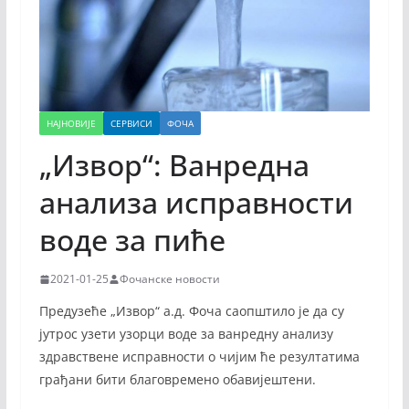
НАЈНОВИЈЕ
СЕРВИСИ
ФОЧА
„Извор“: Ванредна
анализа исправности
воде за пиће
2021-01-25
Фочанске новости
Предузеће „Извор“ а.д. Фоча саопштило је да су
јутрос узети узорци воде за ванредну анализу
здравствене исправности о чијим ће резултатима
грађани бити благовремено обавијештени.