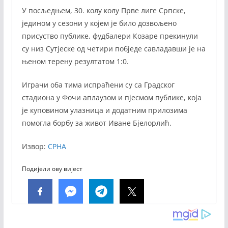
У посљедњем, 30. колу колу Прве лиге Српске,
једином у сезони у којем је било дозвољено
присуство публике, фудбалери Козаре прекинули
су низ Сутјеске од четири побједе савладавши је на
њеном терену резултатом 1:0.
Играчи оба тима испраћени су са Градског
стадиона у Фочи аплаузом и пјесмом публике, која
је куповином улазница и додатним прилозима
помогла борбу за живот Иване Бјелорлић.
Извор:
СРНА
Подијели ову вијест