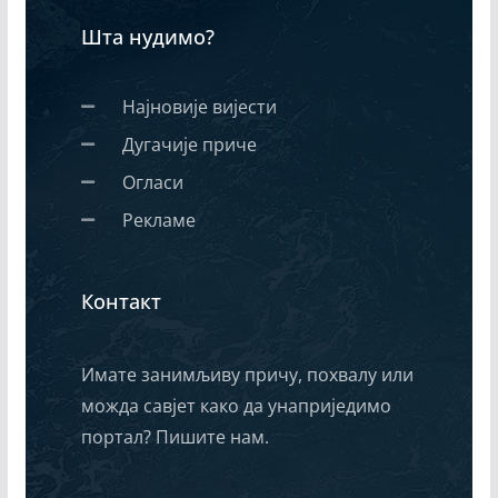
Шта нудимо?
Најновије вијести
Дугачије приче
Огласи
Рекламе
Контакт
Имате занимљиву причу, похвалу или
можда савјет како да унаприједимо
портал? Пишите нам.