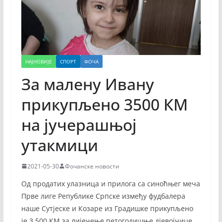
НАЈНОВИЈЕ
СПОРТ
ФОЧА
За малену Ивану
прикупљено 3500 КМ
на јучерашњој
утакмици
2021-05-30
Фочанске новости
Од продатих улазница и прилога са синоћњег меча
Прве лиге Републике Српске између фудбалера
наше Сутјеске и Козаре из Градишке прикупљено
је 3.500 КМ за лијечење петогодишње дјевојчице