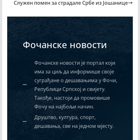
Служен помен за страдале Србе из Јошанице
Фочанске новости
Фочанске новости је портал који
има за циљ да информише своје
суграђане о дешавањима у Фочи,
Републици Српској и свијету.
Такође, настоји да промовише
Фочу на најбољи начин.
Друштво, култура, спорт,
дешавања, све на једном мјесту.