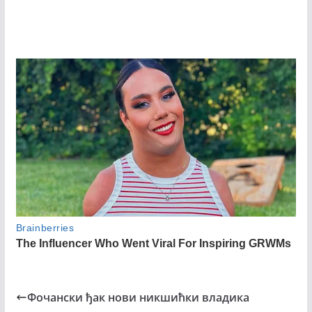
Фочански ђак нови никшићки владика