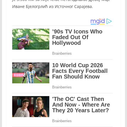
Иване Бјелогрлић из Источног Сарајева.