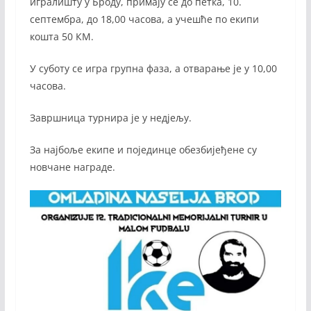
игралишту у Броду, примају се до петка, 10.
септембра, до 18,00 часова, а учешће по екипи
кошта 50 КМ.
У суботу се игра групна фаза, а отварање је у 10,00
часова.
Завршница турнира је у недјељу.
За најбоље екипе и појединце обезбијеђене су
новчане награде.