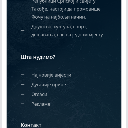
Републици Српској и свијету.
Такође, настоји да промовише
Фочу на најбољи начин.
Друштво, култура, спорт,
дешавања, све на једном мјесту.
Шта нудимо?
Најновије вијести
Дугачије приче
Огласи
Рекламе
Контакт