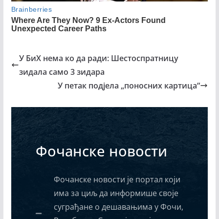
У БиХ нема ко да ради: Шестоспратницу
зидала само 3 зидара
У петак подјела „поносних картица“
Фочанске новости
Фочанске новости је портал који
има за циљ да информише своје
суграђане о дешавањима у Фочи,