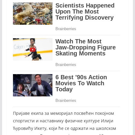
Пријаве екипа за меморијал посвећен покојном
спортисти и наставнику физичке културе Илији
Ђуровићу Икету, који ће се одржати на школском