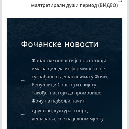
малтретирали дужи период (ВИДЕО)
Фочанске новости
Фочанске новости је портал који
има за циљ да информише своје
суграђане о дешавањима у Фочи,
Републици Српској и свијету.
Такође, настоји да промовише
Фочу на најбољи начин.
Друштво, култура, спорт,
дешавања, све на једном мјесту.