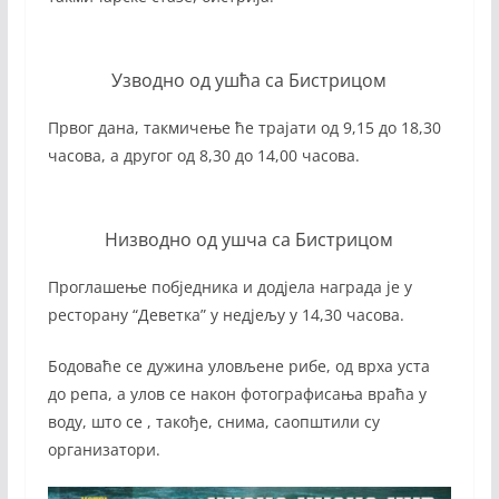
Узводно од ушћа са Бистрицом
Првог дана, такмичење ће трајати од 9,15 до 18,30
часова, а другог од 8,30 до 14,00 часова.
Низводно од ушча са Бистрицом
Проглашење побједника и додјела награда је у
ресторану “Деветка” у недјељу у 14,30 часова.
Бодоваће се дужина уловљене рибе, од врха уста
до репа, а улов се након фотографисања враћа у
воду, што се , такође, снима, саопштили су
организатори.