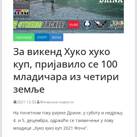
НАЈНОВИЈЕ
СПОРТ
ФОЧА
За викенд Хуко хуко
куп, пријaвило се 100
младичара из четири
земље
2021-12-02
Фочанске новости
На почетном току ријеке Дрине, у суботу и недјељу,
4. и 5. децембра, одржаће се такмичење у лову
младице „Хуко хуко куп 2021 Фоча”.