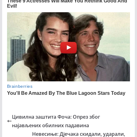
Цивилна заштита Фоча: Опрез због
најављених обилних падавина
Невесиње: Дјечака скидали, ударали,