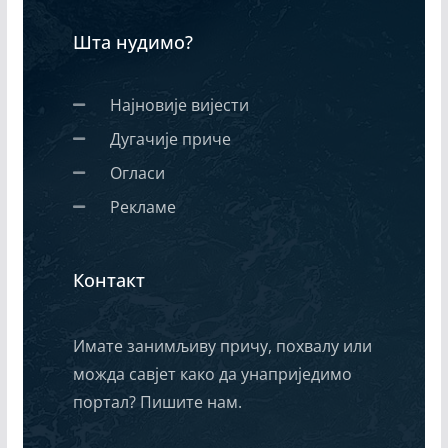
Шта нудимо?
Најновије вијести
Дугачије приче
Огласи
Рекламе
Контакт
Имате занимљиву причу, похвалу или
можда савјет како да унаприједимо
портал? Пишите нам.