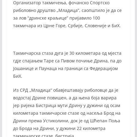
Организатор такмичења, фочанско Спортско
риболовно друштво „Младица”, саопштило је да се
за лов “дринске краљице” пријавило 100
такмичара из Црне Горе, Србије, Словеније и БиХ.
Такмичарска стаза дуга је 30 километара од мјеста
гдје спајањем Таре са Пивом почиње Дрина, па до
Јошанице и Паунаца на граници са Федерацијом
БиХ.
Из СРД „Младица“ обавјештавају риболовце да је
водостај Дрине повишен, а да њена боја варира
јер ријека Бистрица мути Дрину у дужини од осам
километара такмичарске стазе од насеља Брод на
Дрини према Устиколини, док је од Шћепан Поља
до Брода на Дрини, у дужини 22 километра
такмичарске стазе, бистрија.