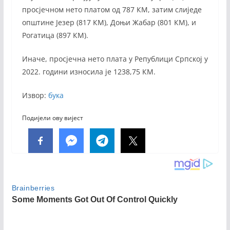
просјечном нето платом од 787 КМ, затим слиједе
општине Језер (817 КМ), Доњи Жабар (801 КМ), и
Рогатица (897 КМ).
Иначе, просјечна нето плата у Републици Српској у
2022. години износила је 1238,75 КМ.
Извор:
бука
Подијели ову вијест