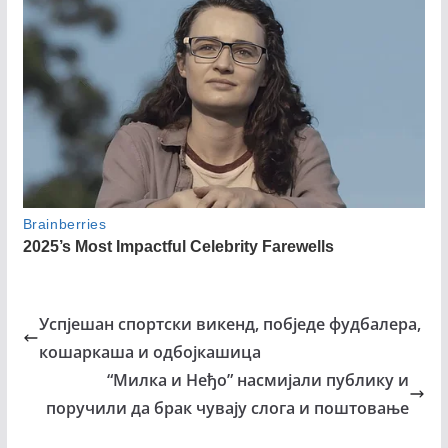
Успјешан спортски викенд, побједе фудбалера,
кошаркаша и одбојкашица
“Милка и Неђо” насмијали публику и
поручили да брак чувају слога и поштовање