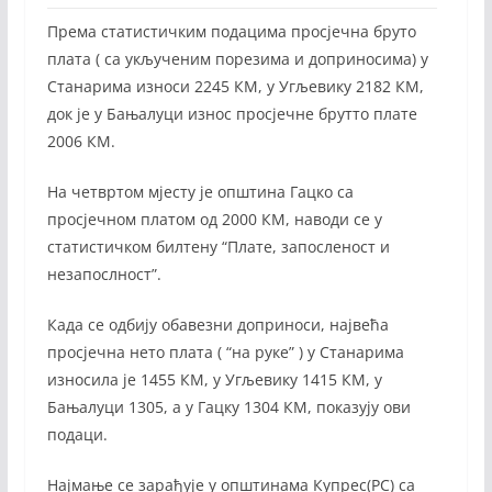
Према статистичким подацима просјечна бруто
плата ( са укљученим порезима и доприносима) у
Станарима износи 2245 КМ, у Угљевику 2182 КМ,
док је у Бањалуци износ просјечне брутто плате
2006 КМ.
На четвртом мјесту је општина Гацко са
просјечном платом од 2000 КМ, наводи се у
статистичком билтену “Плате, запосленост и
незапослност”.
Када се одбију обавезни доприноси, највећа
просјечна нето плата ( “на руке” ) у Станарима
износила је 1455 КМ, у Угљевику 1415 КМ, у
Бањалуци 1305, а у Гацку 1304 КМ, показују ови
подаци.
Најмање се зарађује у општинама Купрес(РС) са