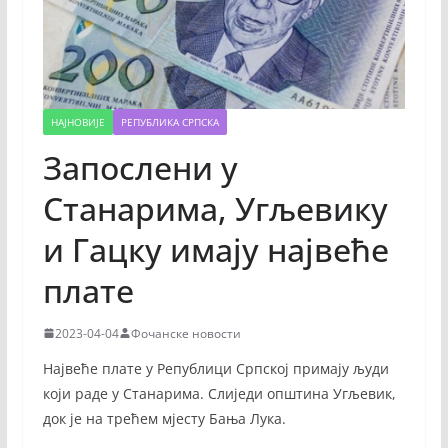
НАЈНОВИЈЕ
РЕПУБЛИКА СРПСКА
Запослени у
Станарима, Угљевику
и Гацку имају највеће
плате
2023-04-04
Фочанске новости
Највеће плате у Републици Српској примају људи
који раде у Станарима. Слиједи општина Угљевик,
док је на трећем мјесту Бања Лука.