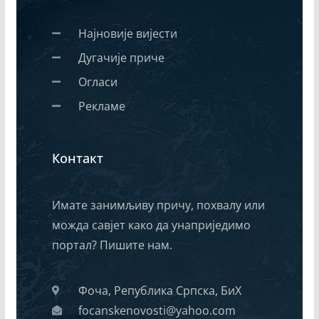
Најновије вијести
Дугачије приче
Огласи
Рекламе
Контакт
Имате занимљиву причу, похвалу или
можда савјет како да унаприједимо
портал? Пишите нам.
Фоча, Република Српска, БиХ
focanskenovosti@yahoo.com