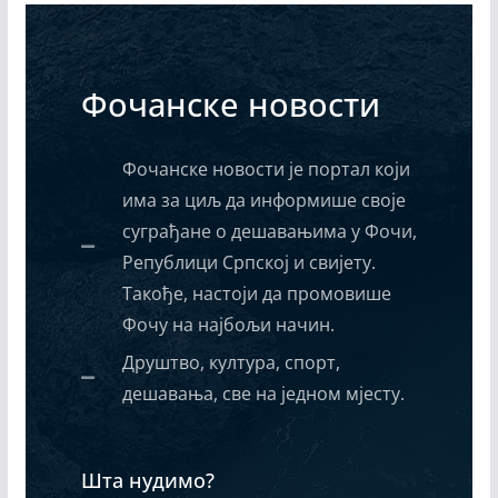
Фочанске новости
Фочанске новости је портал који
има за циљ да информише своје
суграђане о дешавањима у Фочи,
Републици Српској и свијету.
Такође, настоји да промовише
Фочу на најбољи начин.
Друштво, култура, спорт,
дешавања, све на једном мјесту.
Шта нудимо?