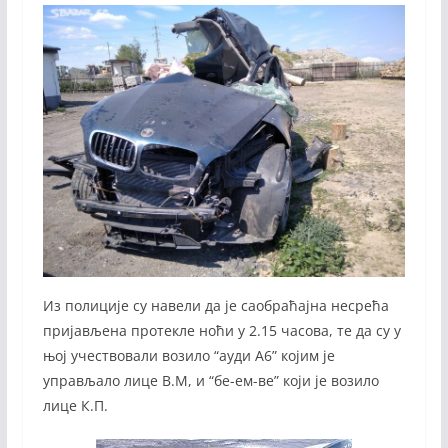
Из полиције су навели да је саобраћајна несрећа
пријављена протекле ноћи у 2.15 часова, те да су у
њој учествовали возило “ауди А6” којим је
управљало лице В.М, и “бе-ем-ве” који је возило
лице К.П.