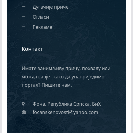
Дугачије приче
Огласи
Рекламе
Контакт
Имате занимљиву причу, похвалу или
можда савјет како да унаприједимо
портал? Пишите нам.
Фоча, Република Српска, БиХ
focanskenovosti@yahoo.com