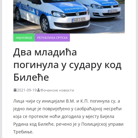
НАЈНОВИЈЕ
РЕПУБЛИКА СРПСКА
Два младића
погинула у судару код
Билеће
2021-09-19
Фочанске новости
Лица чији су иницијали В.М. и К.П. погинула су, а
једно лице је повријеђено у саобраћајној несрећи
која се протекле ноћи догодила у мјесту Бијела
Рудина код Билеће, речено је у Полицијској управи
Требиње.