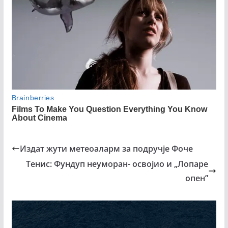
Издат жути метеоаларм за подручје Фоче
Тенис: Фундуп неуморан- освојио и „Лопаре
опен”