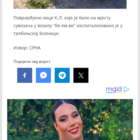
Повријеђено лице К.Л. које је било на мјесту
сувозача у возилу “бе-ем-ве” хоспитализовано је у
требињској Болници.
Извор: СРНА
Подијели ову вијест