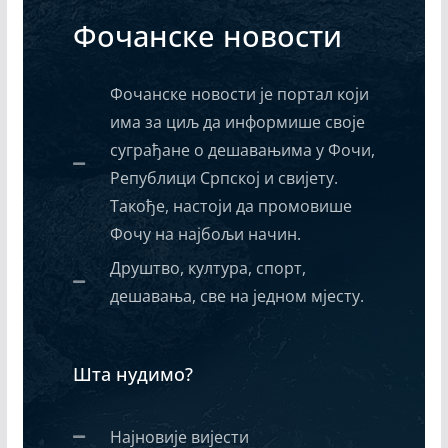
Фочанске новости
Фочанске новости је портал који
има за циљ да информише своје
суграђане о дешавањима у Фочи,
Републици Српској и свијету.
Такође, настоји да промовише
Фочу на најбољи начин.
Друштво, култура, спорт,
дешавања, све на једном мјесту.
Шта нудимо?
Најновије вијести