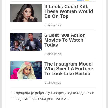
Богородица је рођена у Назарету, од остарјелих и
праведних родитеља Јоакима и Ане.