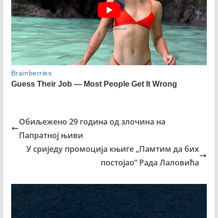
Обиљежено 29 година од злочина на
Папратној њиви
У сриједу промоција књиге „Памтим да бих
постојао“ Рада Лаловића