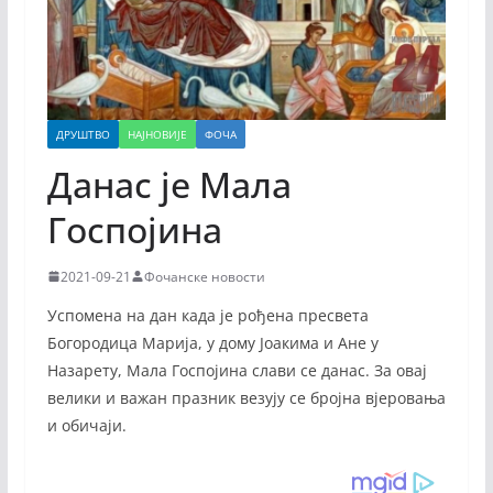
ДРУШТВО
НАЈНОВИЈЕ
ФОЧА
Данас је Мала
Госпојина
2021-09-21
Фочанске новости
Успомена на дан када је рођена пресвета
Богородица Марија, у дому Јоакима и Ане у
Назарету, Мала Госпојина слави се данас. За овај
велики и важан празник везују се бројна вјеровања
и обичаји.