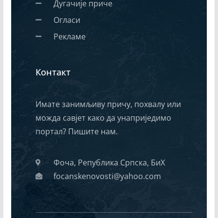
Дугачије приче
Огласи
Рекламе
Контакт
Имате занимљиву причу, похвалу или
можда савјет како да унаприједимо
портал? Пишите нам.
Фоча, Република Српска, БиХ
focanskenovosti@yahoo.com