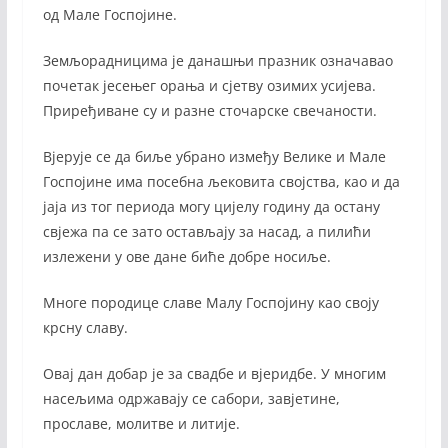
од Мале Госпојине.
Земљорадницима је данашњи празник означавао
почетак јесењег орања и сјетву озимих усијева.
Приређиване су и разне сточарске свечаности.
Вјерује се да биље убрано између Велике и Мале
Госпојине има посебна љековита својства, као и да
јаја из тог периода могу цијелу годину да остану
свјежа па се зато остављају за насад, а пилићи
излежени у ове дане биће добре носиље.
Многе породице славе Малу Госпојину као своју
крсну славу.
Овај дан добар је за свадбе и вјеридбе. У многим
насељима одржавају се сабори, завјетине,
прославе, молитве и литије.