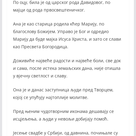
По оцу, била је од царског рода Давидовог, по
мајци од рода првосвештеничког.
Ана је као старица родила кћер Марију, по
благослову Божијем. Управо је Бог и одредио
Марију да буде мајка Исуса Христа, и зато се слави
као Пресвета Богородица.
Доживиће највеће радости и највеће боли, све док
и сама, после истека земаљских дана, није отишла
у вјечну светлост и славу.
Она је и данас заступница људи пред Творцем,
којој се упућују најтоплије молитве.
Пред њеним чудотворним иконама дешавају се
исцјељења, а људи у невољи добијају помоћ.
Јесење свадбе у Србији, од давнина, почињале су