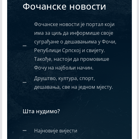
Фочанске новости
Фочанске новости је портал који
има за циљ да информише своје
суграђане о дешавањима у Фочи,
Републици Српској и свијету.
Такође, настоји да промовише
Фочу на најбољи начин.
Друштво, култура, спорт,
дешавања, све на једном мјесту.
Шта нудимо?
Најновије вијести