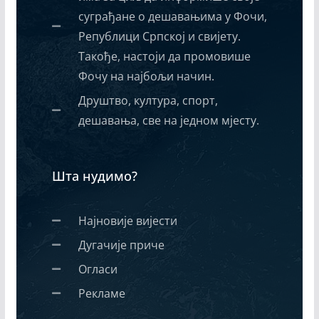
суграђане о дешавањима у Фочи,
Републици Српској и свијету.
Такође, настоји да промовише
Фочу на најбољи начин.
Друштво, култура, спорт,
дешавања, све на једном мјесту.
Шта нудимо?
Најновије вијести
Дугачије приче
Огласи
Рекламе