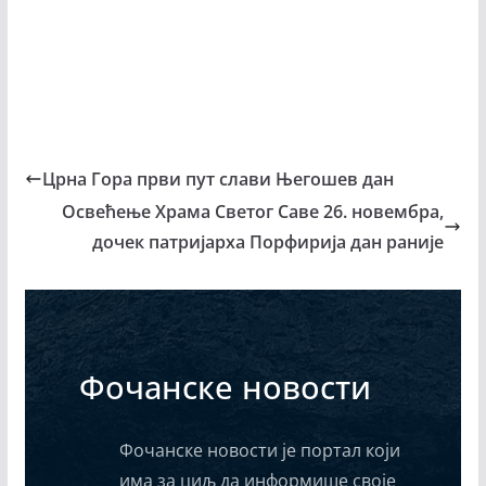
Црна Гора први пут слави Његошев дан
Освећење Храма Светог Саве 26. новембра,
дочек патријарха Порфирија дан раније
Фочанске новости
Фочанске новости је портал који
има за циљ да информише своје