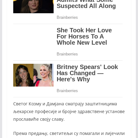
Светог Козму и Дамјана сматрају заштитницима
љекарске професије и бројне здравствене установе
прославиће своју славу.
Према предању, светитељи су помагали и лијечили