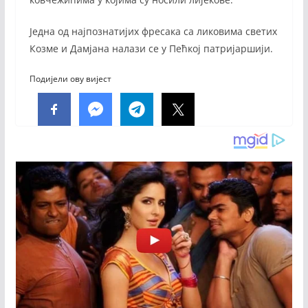
Једна од најпознатијих фресака са ликовима светих
Козме и Дамјана налази се у Пећкој патријаршији.
Подијели ову вијест