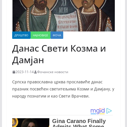
ДРУШТВО
НАЈНОВИЈЕ
ФОЧА
Данас Свети Козма и
Дамјан
2023-11-14
Фочанске новости
Српска православна црква прославиће данас
празник посвећен светитељима Козми и Дамјану, у
народу познатим и као Свети Врачеви.