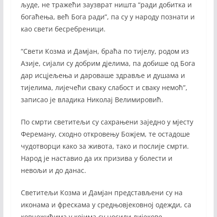
људе, не тражећи заузврат ништа “ради добитка и
богаћења, већ Бога ради”, па су у народу познати и
као свети бесребреници.
“Свети Козма и Дамјан, браћа по тијелу, родом из
Азије, сијали су добрим дјелима, па добише од Бога
дар исцјељења и дароваше здравље и душама и
тијелима, лијечећи сваку слабост и сваку немоћ”,
записао је владика Николај Велимировић.
По смрти светитељи су сахрањени заједно у мјесту
Фереману, сходно откровењу Божјем, те остадоше
чудотворци како за живота, тако и послије смрти.
Народ је наставио да их призива у болести и
невољи и до данас.
Светитељи Козма и Дамјан представљени су на
иконама и фрескама у средњовјековној одежди, са
ковчежићима у којима су носили лијекове.