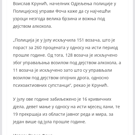
Воислав Крунић, начелник Одјељења полиције у
Полицијској управи Фоча каже да су најчешћи
узроци незгода велика брзина и вожња под
дејством алкохола.
„Полиција је у јулу искључила 151 возача, што је
пораст за 260 процената у односу на исти период
прошле године. Од тога, 128 возача је искључено
због управаљања возилом под дејством алкохола, а
11 возача је искључено зато што су управљали
возилом под дејством опојних дрога, односно
психоактиовних супстанци“, рекао је Крунић.
У јулу ове године забиљежено је 16 кривичних
дјела, девет мање у односу на исти мјесец лани, те
19 прекршаја из области јавног реда и мира, за
један више од јула прошле године.