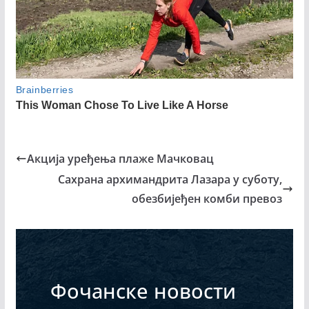
Акција уређења плаже Мачковац
Сахрана архимандрита Лазара у суботу,
обезбијеђен комби превоз
Фочанске новости