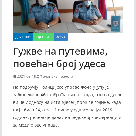
ДРУШТВО
НАЈНОВИЈЕ
ФОЧА
Гужве на путевима,
повећан број удеса
2021-08-19
Фочанске новости
На подручју Полицијске управе Фоча у јулу је
забиљежено 46 саобраћајних незгода, готово дупло
више у односу на исти мјесец прошле године, када
их је било 24, а за 11 више у односу на јул 2019.
године, речено је данас на редовној конференцији
за медије ове управе.