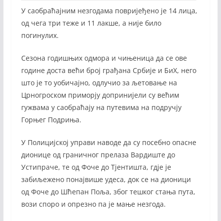
У саобраћајним незгодама повријеђено је 14 лица,
од чега три теже и 11 лакше, а није било
погинулих.
Сезона годишњих одмора и чињеница да се ове
године доста већи број грађана Србије и БиХ, него
што је то уобичајно, одлучио за љетовање на
Црногроском приморју допринијели су већим
гужвама у саобраћају на путевима на подручју
Горњег Подриња.
У Полицијској управи наводе да су посебно опасне
дионице од граничног прелаза Вардиште до
Устипраче, те од Фоче до Тјентишта, гдје је
забиљежено понајвише удеса, док се на дионици
од Фоче до Шћепан Поља, због тешког стања пута,
вози споро и опрезно па је мање незгода.