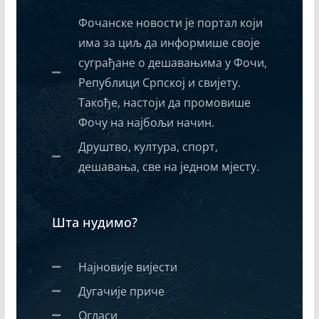
Фочанске новости је портал који
има за циљ да информише своје
суграђане о дешавањима у Фочи,
Републици Српској и свијету.
Такође, настоји да промовише
Фочу на најбољи начин.
Друштво, култура, спорт,
дешавања, све на једном мјесту.
Шта нудимо?
Најновије вијести
Дугачије приче
Огласи