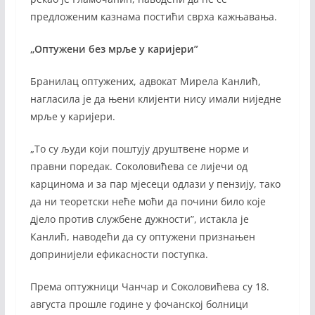
предложеним казнама постићи сврха кажњавања.
„Оптужени без мрље у каријери”
Бранилац оптужених, адвокат Мирела Канлић,
нагласила је да њени клијенти нису имали ниједне
мрље у каријери.
„То су људи који поштују друштвене норме и
правни поредак. Соколовићева се лијечи од
карцинома и за пар мјесеци одлази у пензију, тако
да ни теоретски неће моћи да почини било које
дјело против службене дужности”, истакла је
Канлић, наводећи да су оптужени признањен
допринијели ефикасности поступка.
Према оптужници Чанчар и Соколовићева су 18.
августа прошле године у фочанској болници