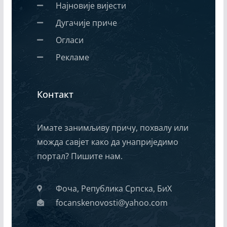
Најновије вијести
Дугачије приче
Огласи
Рекламе
Контакт
Имате занимљиву причу, похвалу или
можда савјет како да унаприједимо
портал? Пишите нам.
Фоча, Република Српска, БиХ
focanskenovosti@yahoo.com