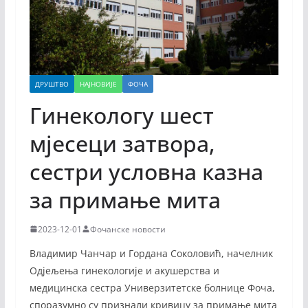
ДРУШТВО
НАЈНОВИЈЕ
ФОЧА
Гинекологу шест
мјесеци затвора,
сестри условна казна
за примање мита
2023-12-01
Фочанске новости
Владимир Чанчар и Гордана Соколовић, начелник
Одјељења гинекологије и акушерства и
медицинска сестра Универзитетске болнице Фоча,
споразумно су признали кривицу за примање мита