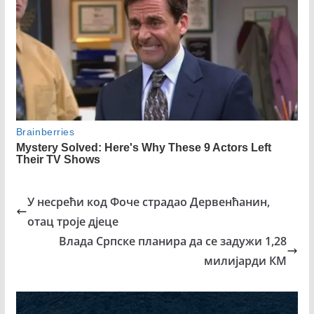
У несрећи код Фоче страдао Дервенћанин,
отац троје дјеце
Влада Српске планира да се задужи 1,28
милијарди КМ