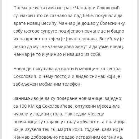
Према резултатима истраге Чанчар и Соколовић
су, након што се сазнало за пад бебе, покушали да
врате новац Весићу. Чанчар је дошао у болесничку
собу његове супруге поцијепао новчанице и бацио
их на кревет на којем је Јована лежала. Весић му је
рекао да му „не узнемирава жену“ и да узме новац.
Чанчар је то и учинио и изашао из собе.
Новац је покушала да врати и медицинска сестра
Соколовић, о чему постоји и видео снимак који је
забиљежен мобилним телефон.
Занимљиво је да су подеране новчанице, заједно
са 100 КМ од Соколовићеве, оптужени мјесецима
чували у ладици стола. Чак седам мјесеци
новчанице су стајале у столу амбуланте, а полиција
их је изузела тек 16. марта 2023. године, када их је
Чанчар добровољно предао истражним органима.