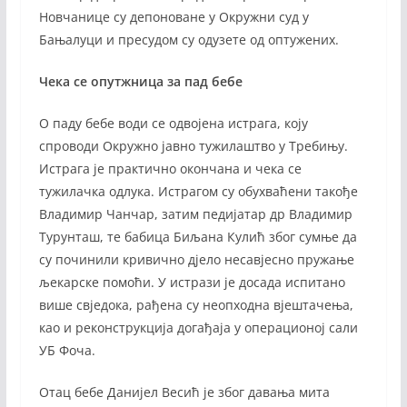
Новчанице су депоноване у Окружни суд у
Бањалуци и пресудом су одузете од оптужених.
Чека се опутжница за пад бебе
О паду бебе води се одвојена истрага, коју
спроводи Окружно јавно тужилаштво у Требињу.
Истрага је практично окончана и чека се
тужилачка одлука. Истрагом су обухваћени такође
Владимир Чанчар, затим педијатар др Владимир
Турунташ, те бабица Биљана Кулић због сумње да
су починили кривично дјело несавјесно пружање
љекарске помоћи. У истрази је досада испитано
више свједока, рађена су неопходна вјештачења,
као и реконструкција догађаја у операционој сали
УБ Фоча.
Отац бебе Данијел Весић је због давања мита