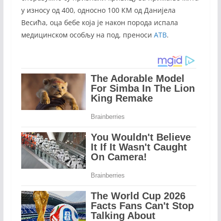
у износу од 400, односно 100 КМ од Данијела
Весића, оца бебе која је након порода испала
медицинском особљу на под, преноси
АТВ
.