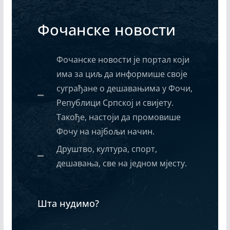
Фочанске новости
Фочанске новости је портал који
има за циљ да информише своје
суграђане о дешавањима у Фочи,
Републици Српској и свијету.
Такође, настоји да промовише
Фочу на најбољи начин.
Друштво, култура, спорт,
дешавања, све на једном мјесту.
Шта нудимо?