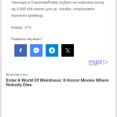
Чанчару и Соколовићевој осуђен на новчану казну
од 5.000 КМ након што је, такође, споразумно
признао кривицу.
Извор:
АТВ
Подијели ову вијест