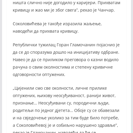
ништа слично није догодило у каријери. Прихватам
кривицу и жао ми је због свега”, рекао је Чанчар.
Соколовићева је такође изразила жаљење,
наводећи да прихвата кривицу.
Републички тужилац Горан Гламочанин појаснио је
да се до споразума дошло на иницијативу одбране.
Навео је да се приликом преговора о казни водило
рачуна о свим околностима и степену кривичне
одговорности оптужених.
„Цијенили смо све околности, личне прилике
оптужених, њихову неосуђиваност, ранији живот,
признање… Неосуђивани су, породични људи,
родитељи по једног дјетета… Обоје су се обавезали
и на свједочење уколико за тим буде било потребе,
а Соколовићевој је и озбиљно нарушено здравље”,
рекао је Гламочанин, наводећи да ће се