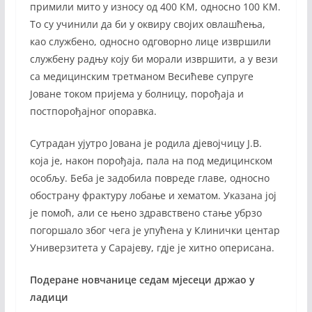
примили мито у износу од 400 КМ, односно 100 КМ.
То су учинили да би у оквиру својих овлашћења,
као службено, односно одговорно лице извршили
службену радњу коју би морали извршити, а у вези
са медицинским третманом Весићеве супруге
Јоване током пријема у болницу, порођаја и
постпорођајног опоравка.
Сутрадан ујутро Јована је родила дјевојчицу Ј.В.
која је, након порођаја, пала на под медицинском
особљу. Беба је задобила повреде главе, односно
обострану фрактуру лобање и хематом. Указана јој
је помоћ, али се њено здравствено стање убрзо
погоршало због чега је упућена у Клинички центар
Универзитета у Сарајеву, гдје је хитно оперисана.
Подеране новчанице седам мјесеци држао у
ладици