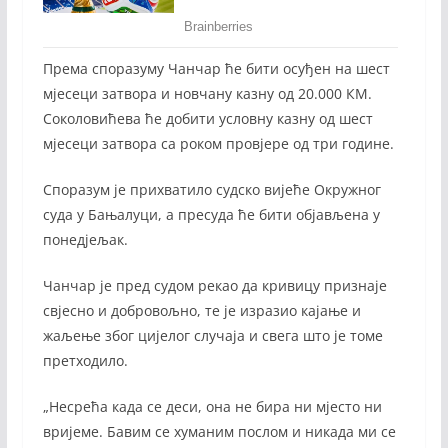
Према споразуму Чанчар ће бити осуђен на шест
мјесеци затвора и новчану казну од 20.000 КМ.
Соколовићева ће добити условну казну од шест
мјесеци затвора са роком провјере од три године.
Споразум је прихватило судско вијеће Окружног
суда у Бањалуци, а пресуда ће бити објављена у
понедјељак.
Чанчар је пред судом рекао да кривицу признаје
свјесно и добровољно, те је изразио кајање и
жаљење због цијелог случаја и свега што је томе
претходило.
„Несрећа када се деси, она не бира ни мјесто ни
вријеме. Бавим се хуманим послом и никада ми се