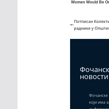
Потписан Колекти
раднике у Општи
Фочанс
новости
Фочанске 
који има з
информиш