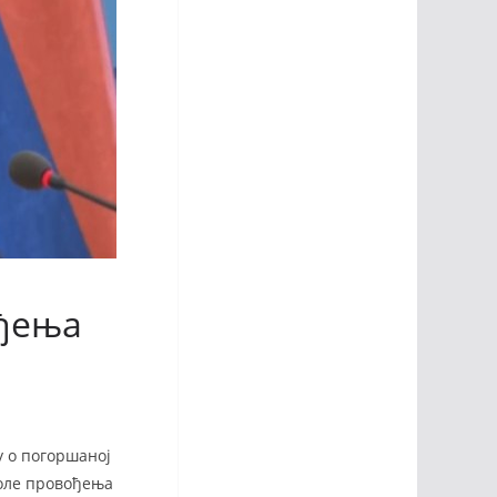
ођења
у о погоршаној
роле провођења