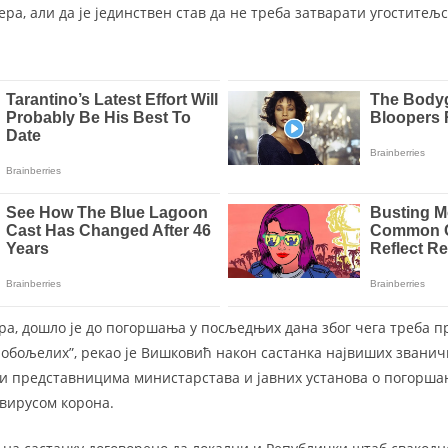
а, али да је јединствен став да не треба затварати угоститељс
ра, дошло је до погоршања у посљедњих дана због чега треба п
а обољелих”, рекао је Вишковић након састанка највиших званич
и представницима министарстава и јавних установа о погорша
 вирусом корона.