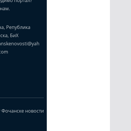
едимо портал?
нам.
а, Република
ска, БиХ
anskenovosti@yah
com
y Фочанске новости