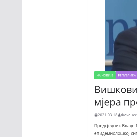
НАЈНОВИЈЕ
РЕПУБЛИКА 
Вишкови
мјера пр
2021-03-18
Фочанск
Предсједник Владе 
епидемиолошкој сит