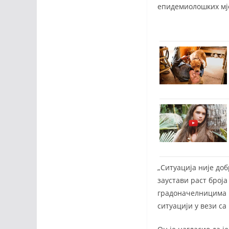
епидемиолошких мјер
„Ситуација није доб
заустави раст број
градоначелницима 
ситуацији у вези са