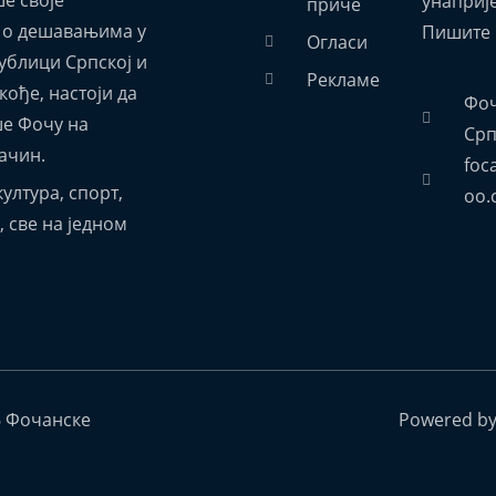
унаприј
приче
 о дешавањима у
Пишите 
Огласи
ублици Српској и
Рекламе
акође, настоји да
Фоч
е Фочу на
Срп
ачин.
foc
ултура, спорт,
oo.
 све на једном
6 Фочанске
Powered b