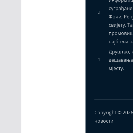
суграђане
Фочи, Реп
свијету. Т
промовиш
најбољи н
Друштво, к
дешавања,
мјесту.
Copyright © 202
новости