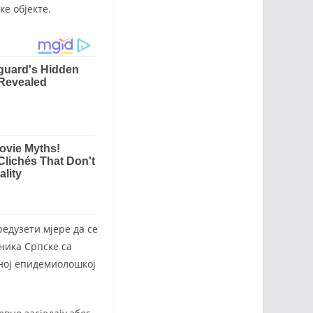
ке објекте.
редузети мјере да се
ника Српске са
ној епидемиолошкој