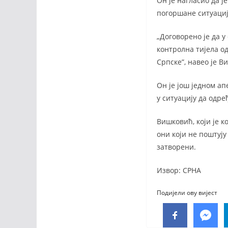
Он је нагласио да ј
погоршане ситуациј
„Договорено је да 
контролна тијела о
Српске”, навео је В
Он је још једном ап
у ситуацију да одре
Вишковић, који је к
они који не поштују
затворени.
Извор: СРНА
Подијели ову вијест