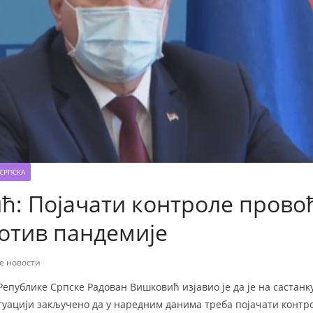
СРПСКА
ћ: Појачати контроле пров
отив пандемије
е новости
Републике Српске Радован Вишковић изјавио је да је на састанк
уацији закључено да у наредним данима треба појачати конт