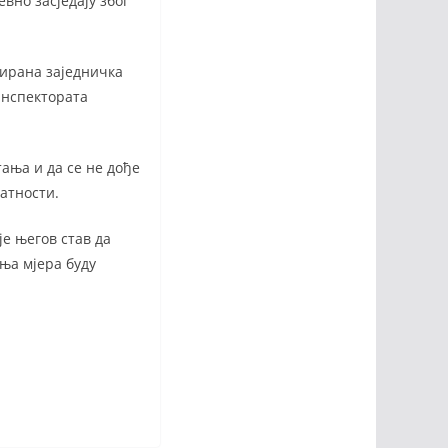
вно засједају због
мирана заједничка
Инспектората
тања и да се не дође
латности.
је његов став да
ања мјера буду