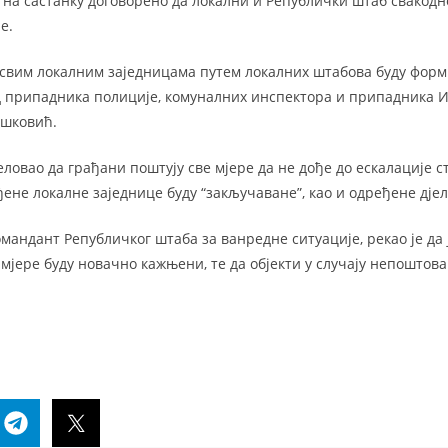
е на састанку договорено да локални и Републички штаб свакодне
е.
у свим локалним заједницама путем локалних штабова буду фор
д припадника полиције, комуналних инспектора и припадника 
ишковић.
еловао да грађани поштују све мјере да не дође до ескалације с
ђене локалне заједнице буду “закључаване”, као и одређене дје
омандант Републичког штаба за ванредне ситуације, рекао је да 
 мјере буду новачно кажњени, те да објекти у случају непоштов