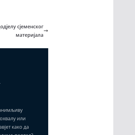
додјелу сјеменског
материјала
т
анимљиву
похвалу или
вјет како да