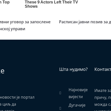
вни уговор за запослене
Расписан јавни позив за 
нској управи
ке
Шта нудимо?
Контак
Најновије
Имате з
вијести
новости је портал
причу, 
а циљ да
можда са
Дугачије
е своје