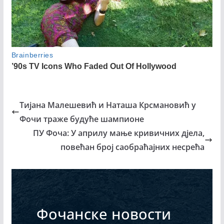
Тијана Малешевић и Наташа Крсмановић у
Фочи траже будуће шампионе
ПУ Фоча: У априлу мање кривичних дјела,
повећан број саобраћајних несрећа
Фочанске новости