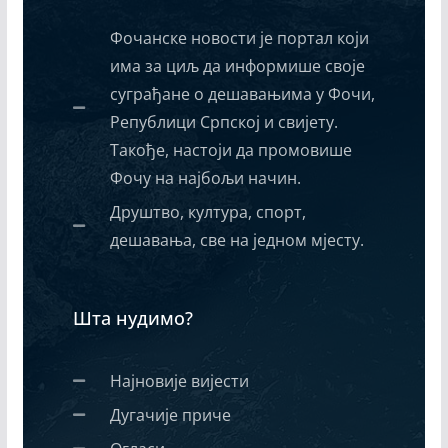
Фочанске новости је портал који
има за циљ да информише своје
суграђане о дешавањима у Фочи,
Републици Српској и свијету.
Такође, настоји да промовише
Фочу на најбољи начин.
Друштво, култура, спорт,
дешавања, све на једном мјесту.
Шта нудимо?
Најновије вијести
Дугачије приче