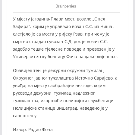
У мјесту Јагодина-Плави мост, возило „Опел
Зафира“, којим је управљао возач С.С. из Ниша ,
слетјело је са моста у ријеку Рзав, при чему је
смртно страдао сувозач С.Д, док је возач С.С.
задобио тешке тјелесне повреде и превезен је у
Универзитетску болницу Фоча на даље лијечење.
Обавијештен је дежурни окружни тужилац
Окружног јавног тужилаштва Источно Сарајево, а
увиђај на мјесту саобраћајне незгоде, којим
руководи дежурни тужилац надлежног
тужилаштва, извршиће полицијски службеници
Полицијске станице Вишеград, наведено је у
саопштењу.
Извор: Радио Фоча