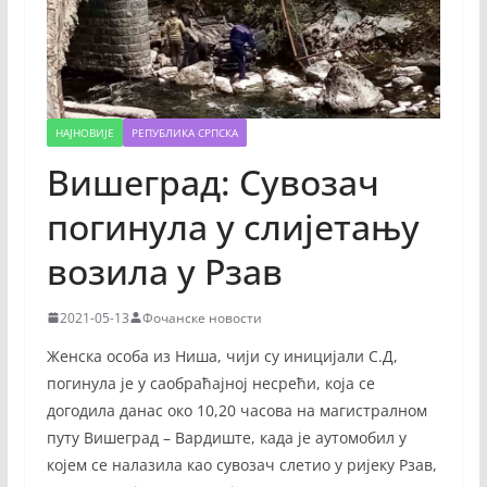
НАЈНОВИЈЕ
РЕПУБЛИКА СРПСКА
Вишеград: Сувозач
погинула у слијетању
возила у Рзав
2021-05-13
Фочанске новости
Женска особа из Ниша, чији су иницијали С.Д,
погинула је у саобраћајној несрећи, која се
догодила данас око 10,20 часова на магистралном
путу Вишеград – Вардиште, када је аутомобил у
којем се налазила као сувозач слетио у ријеку Рзав,