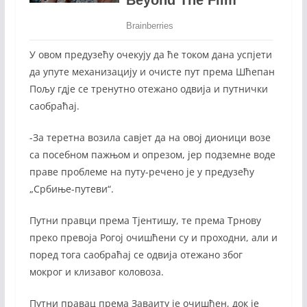
У овом предузећу очекују да ће током дана успјети
да упуте механизацију и очисте пут према Шћепан
Пољу гдје се тренутно отежано одвија и путнички
саобраћај.
-За теретна возила савјет да на овој дионици возе
са посебном пажњом и опрезом, јер подземне воде
праве проблеме на путу-речено је у предузећу
„Србиње-путеви“.
Путни правци према Тјентишу, те према Трнову
преко превоја Рогој очишћени су и проходни, али и
поред тога саобраћај се одвија отежано због
мокрог и клизавог коловоза.
Путни правац према Заваиту је очишћен, док је