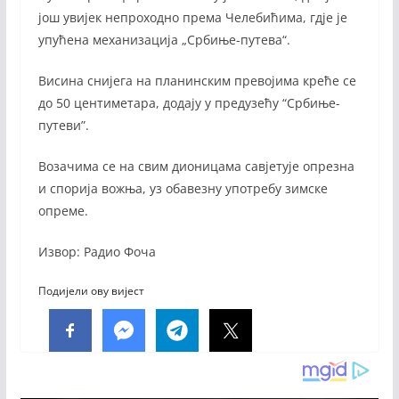
још увијек непроходно према Челебићима, гдје је
упућена механизација „Србиње-путева“.
Висина снијега на планинским превојима креће се
до 50 центиметара, додају у предузећу “Србиње-
путеви”.
Возачима се на свим дионицама савјетује опрезна
и спорија вожња, уз обавезну употребу зимске
опреме.
Извор: Радио Фоча
Подијели ову вијест