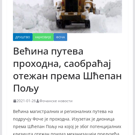
ДРУШТВО
НАЈНОВИЈЕ
ФОЧА
Већина путева
проходна, саобраћај
отежан према Шћепан
Пољу
2021-01-26
Фочанске новости
Већина магистралних и регионалних путева на
подручју Фоче је проходна. Изузетак је дионица
према Шћепан Пољу на којој је због потенцијалних
клизишта отежан прилаз механизацији предузећа