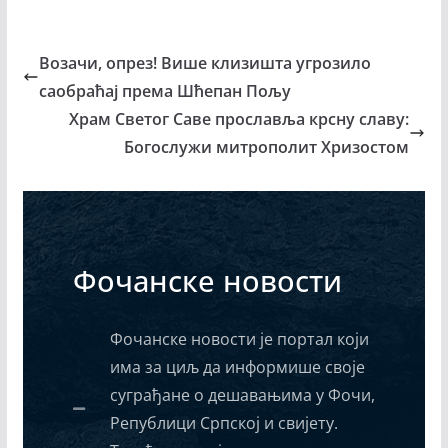
Возачи, опрез! Више клизишта угрозило
саобраћај према Шћепан Пољу
Храм Светог Саве прославља крсну славу:
Богослужи митрополит Хризостом
Фочанске новости
Фочанске новости је портал који
има за циљ да информише своје
суграђане о дешавањима у Фочи,
Републици Српској и свијету.