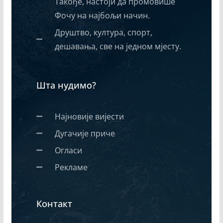
Такође, настоји да промовише
Фочу на најбољи начин.
Друштво, култура, спорт,
дешавања, све на једном мјесту.
Шта нудимо?
Најновије вијести
Дугачије приче
Огласи
Рекламе
Контакт