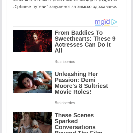
„Србиње-путеви“ задуженог за зимско одржавање.