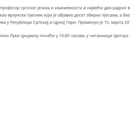
професор српског језика и књижевности и највећи дио радног ви
као врхунски пјесник који је објавио десет збирки пјесама, а би
а у Републици Српској и Црној Гори. Преминуо је 15. марта 201
ћено Луки Цицмилу почеће у 19.00 часова, у читаоници Центра з