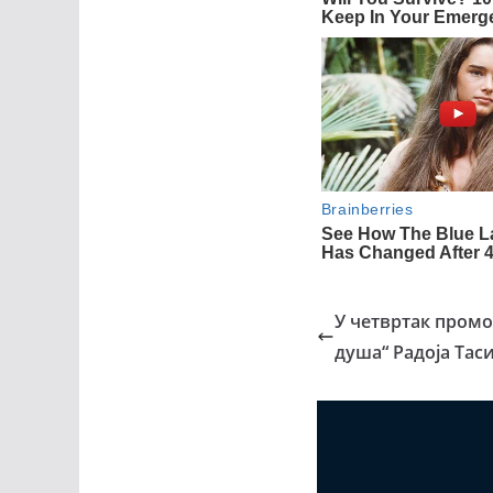
У четвртак промоц
душа“ Радоја Тас