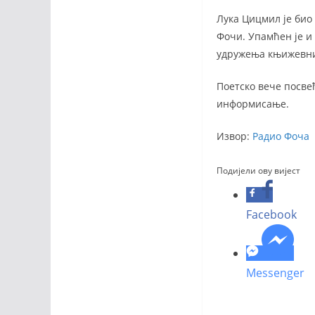
Лука Цицмил је био 
Фочи. Упамћен је и 
удружења књижевник
Поетско вече посве
информисање.
Извор:
Радио Фоча
Подијели ову вијест
Facebook
Messenger