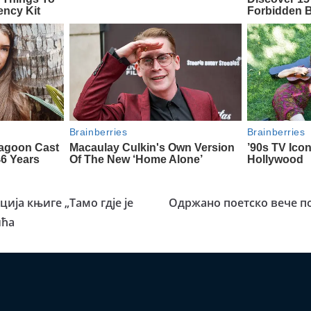
ија књиге „Тамо гдје је
Одржано поетско вече п
ића