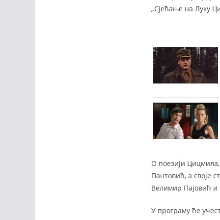
„Сјећање на Луку Ц
О поезији Цицмила,
Пантовић, а своје 
Велимир Пајовић и 
У програму ће учес