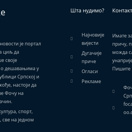
ке
Шта нудимо?
Контак
Најновије
Имате з
вијести
новости је портал
причу, 
а циљ да
можда са
Дугачије
е своје
унаприј
приче
 о дешавањима у
Пишите 
Огласи
ублици Српској и
Рекламе
акође, настоји да
Фоч
е Фочу на
Срп
ачин.
foc
ултура, спорт,
oo.
 све на једном