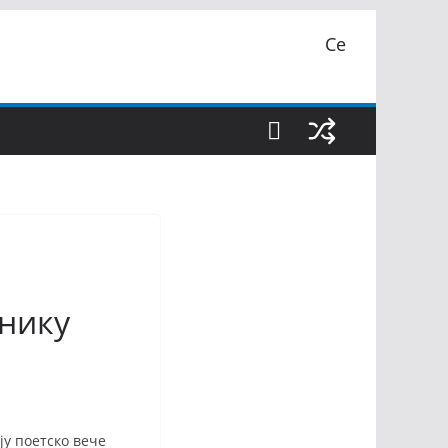
Се
снику
ју поетско вече