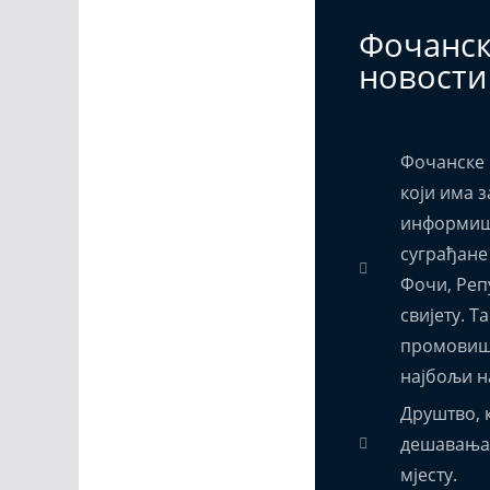
Фочанс
новости
Фочанске 
који има з
информиш
суграђане
Фочи, Реп
свијету. Т
промовиш
најбољи н
Друштво, к
дешавања,
мјесту.