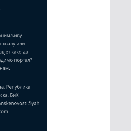
т
анимљиву
похвалу или
вјет како да
едимо портал?
нам.
а, Република
ска, БиХ
anskenovosti@yah
com