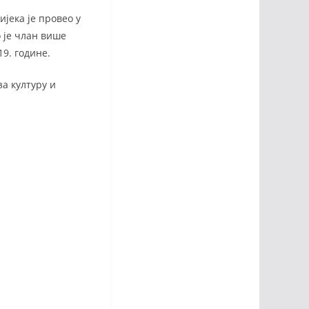
јека је провео у
о је члан више
9. године.
а културу и