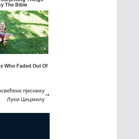
освећено пјеснику
Луки Цицмилу