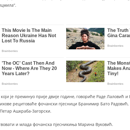
ицмила“.
 који је преминуо прије двије године, говориће Раде Лаловић 
стихове рецитоваће фочански пјесници Бранимир Бато Радовић,
Петар Ашкраба-Загорски.
твовати и млада фочанска пјесникиња Марина Вуковић.