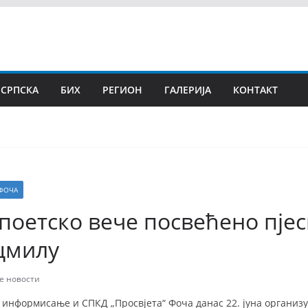
 СРПСКА
БИХ
РЕГИОН
ГАЛЕРИЈА
КОНТАКТ
ФОЧА
поетско вече посвећено пје
цмилу
е новости
и информисање и СПКД „Просвјета“ Фоча данас 22. јуна организу