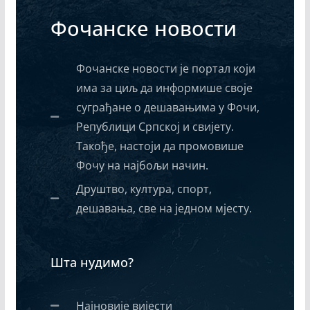
Фочанске новости
Фочанске новости је портал који
има за циљ да информише своје
суграђане о дешавањима у Фочи,
Републици Српској и свијету.
Такође, настоји да промовише
Фочу на најбољи начин.
Друштво, култура, спорт,
дешавања, све на једном мјесту.
Шта нудимо?
Најновије вијести