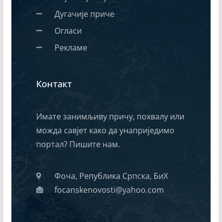
Дугачије приче
Огласи
Рекламе
Контакт
Имате занимљиву причу, похвалу или
можда савјет како да унаприједимо
портал? Пишите нам.
Фоча, Република Српска, БиХ
focanskenovosti@yahoo.com