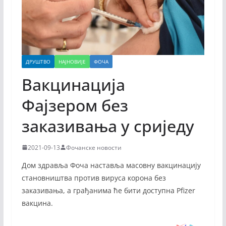
ДРУШТВО
НАЈНОВИЈЕ
ФОЧА
Вакцинација
Фајзером без
заказивања у сриједу
2021-09-13
Фочанске новости
Дом здравља Фоча наставља масовну вакцинацију
становништва против вируса корона без
заказивања, а грађанима ће бити доступна Pfizer
вакцина.