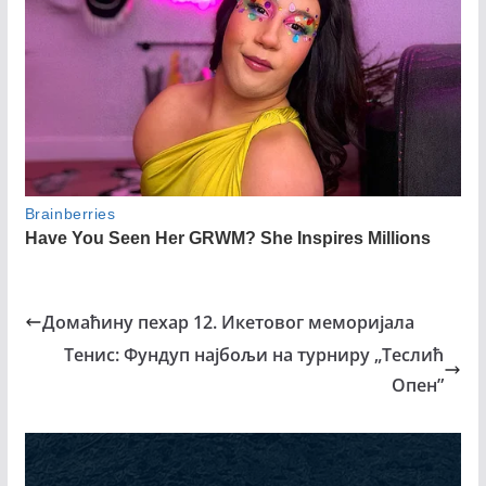
Домаћину пехар 12. Икетовог меморијала
Тенис: Фундуп најбољи на турниру „Теслић
Опен”