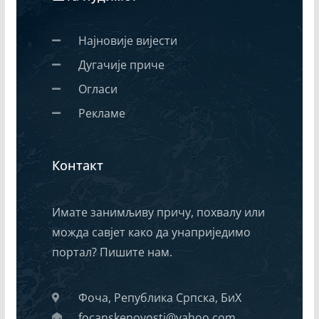
Најновије вијести
Дугачије приче
Огласи
Рекламе
Контакт
Имате занимљиву причу, похвалу или
можда савјет како да унаприједимо
портал? Пишите нам.
Фоча, Република Српска, БиХ
focanskenovosti@yahoo.com