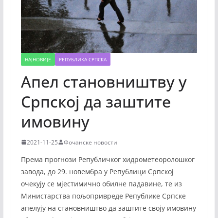
НАЈНОВИЈЕ
РЕПУБЛИКА СРПСКА
Апел становништву у
Српској да заштите
имовину
2021-11-25
Фочанске новости
Према прогнози Републичког хидрометеоролошког
завода, до 29. новембра у Републици Српској
очекују се мјестимично обилне падавине, те из
Министарства пољопривреде Републике Српске
апелују на становништво да заштите своју имовину