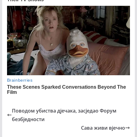
Поводом убиства дјечака, засједао Форум
безбједности
Сава живи вјечно