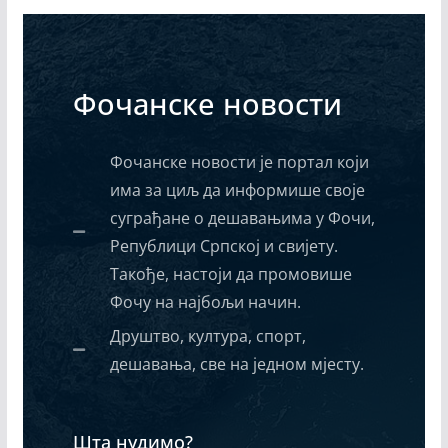
Фочанске новости
Фочанске новости је портал који
има за циљ да информише своје
суграђане о дешавањима у Фочи,
Републици Српској и свијету.
Такође, настоји да промовише
Фочу на најбољи начин.
Друштво, култура, спорт,
дешавања, све на једном мјесту.
Шта нудимо?