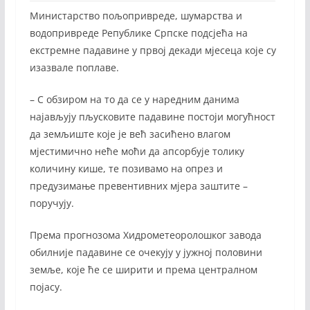
Министарство пољопривреде, шумарства и
водопривреде Републике Српске подсјећа на
екстремне падавине у првој декади мјесеца које су
изазвале поплаве.
– С обзиром на то да се у наредним данима
најављују пљусковите падавине постоји могућност
да земљиште које је већ засићено влагом
мјестимично неће моћи да апсорбује толику
количину кише, те позивамо на опрез и
предузимање превентивних мјера заштите –
поручују.
Према прогнозома Хидрометеоролошког завода
обилније падавине се очекују у јужној половини
земље, које ће се ширити и према централном
појасу.