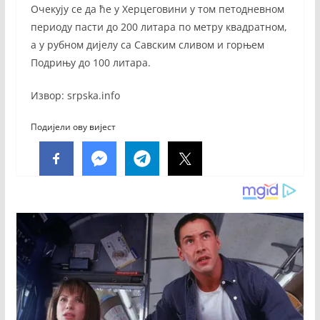
Очекују се да ће у Херцеговини у том петодневном
периоду пасти до 200 литара по метру квадратном,
а у рубном дијелу са Савским сливом и горњем
Подрињу до 100 литара.
Извор: srpska.info
Подијели ову вијест