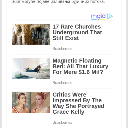
због могуће појаве изливања бујичних потока.